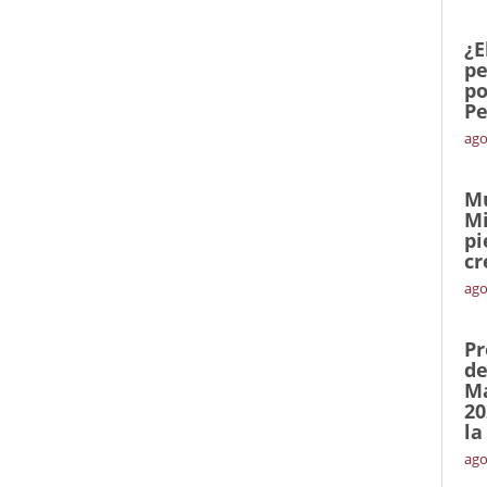
¿E
pe
po
Pe
ago
Mu
Mi
pi
cr
ago
Pr
de
Ma
20
la
ago