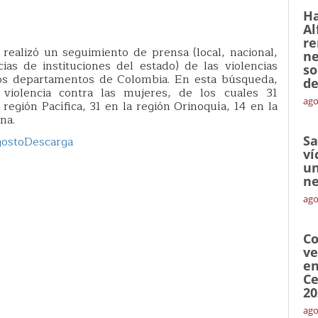
Ha
Al
re
realizó un seguimiento de prensa (local, nacional,
ne
icias de instituciones del estado) de las violencias
so
ntos departamentos de Colombia. En esta búsqueda,
de
 violencia contra las mujeres, de los cuales 31
ago
 región Pacífica, 31 en la región Orinoquía, 14 en la
na.
Sa
gosto
Descarga
ví
un
ne
ago
Co
ve
en
Ce
20
ago