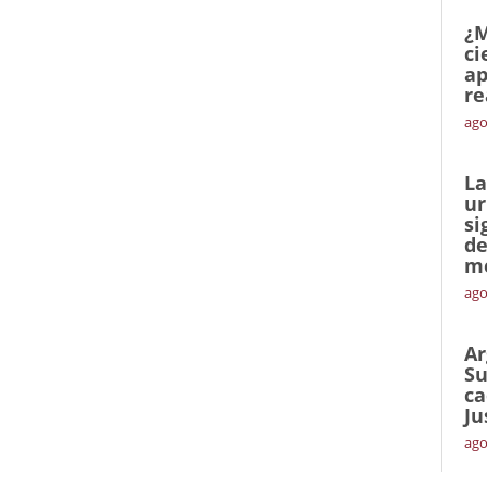
¿M
ci
ap
re
ago
La
ur
si
de
me
ago
Ar
Su
ca
Ju
ago