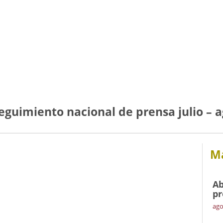
guimiento nacional de prensa julio – a
Má
Ab
pr
ago