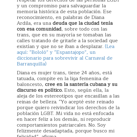
respetar los derechos de las personas LGBT
y un compromiso para salvaguardar la
memoria histórica de esta población. Ese
reconocimiento, en palabras de Diana
Ardila, era una
deuda que la ciudad tenía
con esa comunidad
, sobre todo con las
trans, que en su mayoría se tomaban las
calles tratando de gritarle a la sociedad que
existían y que no se iban a desplazar.
(Lea
aquí: “Bololó” y “Espantajopo”, un
diccionario para sobrevivir al Carnaval de
Barranquilla)
Diana es mujer trans, tiene 24 años, está
tatuada, compite en la liga femenina de
baloncesto,
cree en la santería cubana y su
discurso es político.
Esto, según ella, la
aleja de los estereotipos que encasillan a las
reinas de belleza. “Yo acepté este reinado
porque quiero reivindicar los derechos de la
población LGBT. Mi vida no está enfocada
en hacer feliz a los demás, ni reproducir
comportamientos patriarcales. No. Soy
felizmente desadaptada, porque busco mi
felicidad”, afirma.