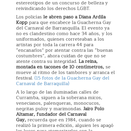
estereotipos de un concurso de belleza y
reivindicando los derechos LGBT.
Los policías
le abren paso a Diana Ardila
Kopp
para que encabece la Guacherna Gay
del Carnaval de Barranquilla. El evento ya
no es clandestino como hace 34 años, y los
uniformados, quienes correteaban a los
artistas por toda la carrera 44 para
“encanarlos” por atentar contra las “buenas
costumbres”, ahora cuidan de que no se
atente contra su integridad.
La reina,
montada en tacones de 10 centímetros,
se
mueve al ritmo de los tambores y arranca el
festival.
(15 fotos de la Guacherna Gay del
Carnaval de Barraquilla)
A lo largo de las iluminadas calles de
Curramba, siguen a la soberana micos,
venecianos, palenqueras, monocucos,
negritas puloy y marimondas.
Jairo Polo
Altamar, fundador del Carnaval
Gay,
recuerda que en 1984, cuando se
realizó la primera edición, alguien les apagó