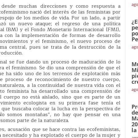
ago
a desde muchas direcciones y como respuesta a
cofeminismo nació del interés de las feministas por
despojo de los medios de vida. Por un lado, a partir
¿E
zó un nuevo ataque; el regreso de una política
pe
al (BM) y el Fondo Monetario Internacional (FMI),
po
za con la implementación de formas de desarrollo
Pe
 movimientos y el feminismo, el nuevo proceso de
ema central, pues se trata de la destrucción de la
ago
oducción.
ional se fue dando un proceso de maduración de lo
Mu
para el feminismo. Se dio una comprensión de que el
Mi
ue ha sido uno de los terrenos de explotación más
pi
ese proceso de reconocimiento de nuestro cuerpo,
cr
aturaleza, a la continuidad de nuestra vida con el
ago
nto feminista ha desarrollado una comprensión de
l cuerpo no está aislado, sino que es parte de un
vimiento ecologista en su primera fase tenía el
Pr
que buscaba colocar la lucha en la perspectiva de
de
“No somos montañas”, no hay que pensar en una
Ma
somos parte de la naturaleza.
20
res, acusación que se hace contra las ecofeministas,
la
 necesitado y ha explotado el cuerpo de la mujer y
ago