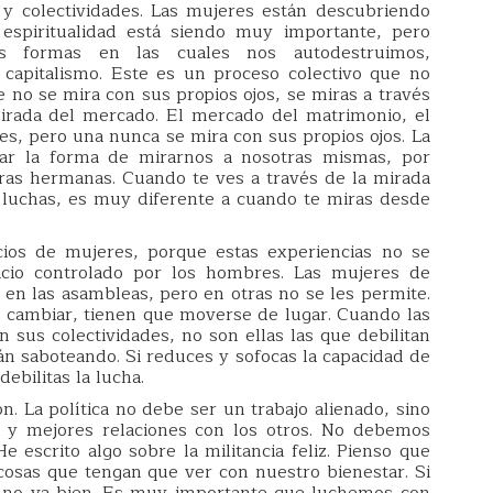
y colectividades. Las mujeres están descubriendo
 espiritualidad está siendo muy importante, pero
as formas en las cuales nos autodestruimos,
 capitalismo. Este es un proceso colectivo que no
no se mira con sus propios ojos, se miras a través
mirada del mercado. El mercado del matrimonio, el
s, pero una nunca se mira con sus propios ojos. La
ar la forma de mirarnos a nosotras mismas, por
ras hermanas. Cuando te ves a través de la mirada
 luchas, es muy diferente a cuando te miras desde
cios de mujeres, porque estas experiencias no se
io controlado por los hombres. Las mujeres de
en las asambleas, pero en otras no se les permite.
 cambiar, tienen que moverse de lugar. Cuando las
n sus colectividades, no son ellas las que debilitan
tán saboteando. Si reduces y sofocas la capacidad de
ebilitas la lucha.
n. La política no debe ser un trabajo alienado, sino
n y mejores relaciones con los otros. No debemos
e escrito algo sobre la militancia feliz. Pienso que
cosas que tengan que ver con nuestro bienestar. Si
go no va bien. Es muy importante que luchemos con