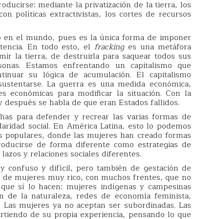
ducirse: mediante la privatización de la tierra, los
n políticas extractivistas, los cortes de recursos
do en el mundo, pues es la única forma de imponer
tencia. En todo esto, el
fracking
es una metáfora
ir la tierra, de destruirla para saquear todos sus
sonas. Estamos enfrentando un capitalismo que
inuar su lógica de acumulación. El capitalismo
 sustentarse. La guerra es una medida económica,
es económicas para modificar la situación. Con la
 después se habla de que eran Estados fallidos.
has para defender y recrear las varias formas de
idaridad social. En América Latina, esto lo podemos
ios populares, donde las mujeres han creado formas
roducirse de forma diferente como estrategias de
azos y relaciones sociales diferentes.
onfuso y difícil, pero también de gestación de
 de mujeres muy rico, con muchos frentes, que no
 que sí lo hacen: mujeres indígenas y campesinas
ón de la naturaleza, redes de economía feminista,
s. Las mujeres ya no aceptan ser subordinadas. Las
rtiendo de su propia experiencia, pensando lo que