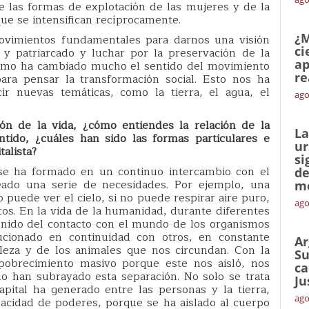
e las formas de explotación de las mujeres y de la
ue se intensifican recíprocamente.
¿M
vimientos fundamentales para darnos una visión
ci
 y patriarcado y luchar por la preservación de la
ap
ismo ha cambiado mucho el sentido del movimiento
re
ara pensar la transformación social. Esto nos ha
cir nuevas temáticas, como la tierra, el agua, el
ago
ón de la vida, ¿cómo entiendes la relación de la
La
tido, ¿cuáles han sido las formas particulares e
ur
talista?
si
se ha formado en un continuo intercambio con el
de
ado una serie de necesidades. Por ejemplo, una
me
puede ver el cielo, si no puede respirar aire puro,
ago
tos. En la vida de la humanidad, durante diferentes
enido del contacto con el mundo de los organismos
cionado en continuidad con otros, en constante
Ar
leza y de los animales que nos circundan. Con la
Su
mpobrecimiento masivo porque este nos aisló, nos
ca
o han subrayado esta separación. No solo se trata
Ju
pital ha generado entre las personas y la tierra,
ago
acidad de poderes, porque se ha aislado al cuerpo