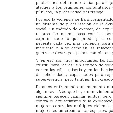
poblaciones del mundo tenían para repro
ataques a los regímenes comunitarios co
públicos, la precariedad del trabajo.
Por eso la violencia se ha incrementa
un sistema de precarización de la exis
social, un método de extraer, de exprim
tesoros. Lo mismo pasa con las per
exprime todo lo que puede para cont
necesita cada vez más violencia para
mediante ella se cambian las relacion
guerra se destruyen países completos, y
Y en eso son muy importantes las luc
existir, para recrear un sentido de sol
ver en las villas miseria y en los barr
de solidaridad y capacidades para rep
supervivencia, pero también han creado l
Estamos enfrentando un momento muy c
algo nuevo. Veo que hay un movimiento
siempre parecen caminar juntos, pero
contra el extractivismo y la explotaci
mujeres contra las múltiples violencia
mujeres están creando sus espacios, pa