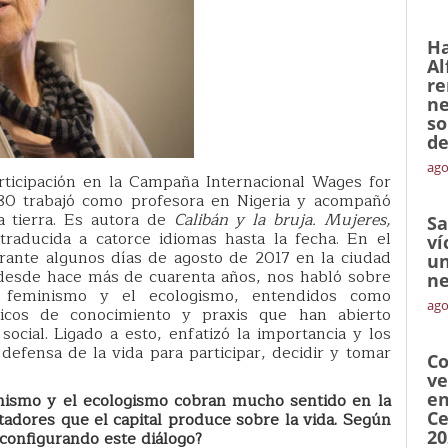
Ha
Al
re
ne
so
de
ago
articipación en la Campaña Internacional Wages for
80 trabajó como profesora en Nigeria y acompañó
a tierra. Es autora de
Calibán y la bruja. Mujeres,
Sa
raducida a catorce idiomas hasta la fecha. En el
ví
rante algunos días de agosto de 2017 en la ciudad
un
 desde hace más de cuarenta años, nos habló sobre
ne
l feminismo y el ecologismo, entendidos como
ago
ticos de conocimiento y praxis que han abierto
ocial. Ligado a esto, enfatizó la importancia y los
efensa de la vida para participar, decidir y tomar
Co
ve
en
minismo y el ecologismo cobran mucho sentido en la
Ce
stadores que el capital produce sobre la vida. Según
20
 configurando este diálogo?