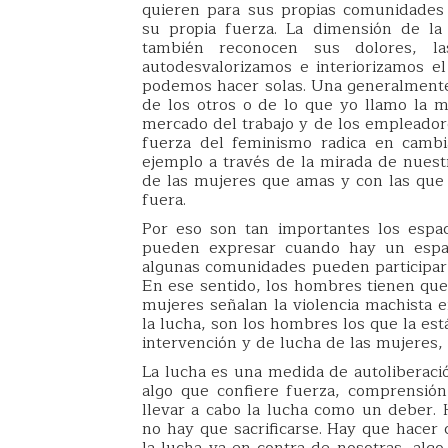
quieren para sus propias comunidades 
su propia fuerza. La dimensión de la
también reconocen sus dolores, l
autodesvalorizamos e interiorizamos el
podemos hacer solas. Una generalmente 
de los otros o de lo que yo llamo la 
mercado del trabajo y de los empleadore
fuerza del feminismo radica en cambi
ejemplo a través de la mirada de nuest
de las mujeres que amas y con las que
fuera.
Por eso son tan importantes los espa
pueden expresar cuando hay un espac
algunas comunidades pueden participar 
En ese sentido, los hombres tienen que
mujeres señalan la violencia machista e
la lucha, son los hombres los que la es
intervención y de lucha de las mujeres, d
La lucha es una medida de autoliberació
algo que confiere fuerza, comprensió
llevar a cabo la lucha como un deber. H
no hay que sacrificarse. Hay que hacer 
la lucha va en contra de nosotras, al