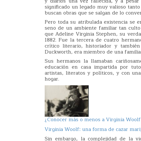
y diarios una vez fallecida, y a pesa
significado un legado muy valioso tanto
buscan obras que se salgan de lo conven
Pero toda su atribulada existencia se e
seno de un ambiente familiar tan culto
que Adeline Virginia Stephen, su verd
1882. Fue la tercera de cuatro herman
crítico literario, historiador y tambi
Duckworth, era miembro de una familia 
Sus hermanos la llamaban cariñosame
educación en casa impartida por tut
artistas, literatos y políticos, y con u
hogar.
¿Conocer más o menos a Virginia Woolf
Virginia Woolf: una forma de cazar mar
Sin embargo, la complejidad de la v