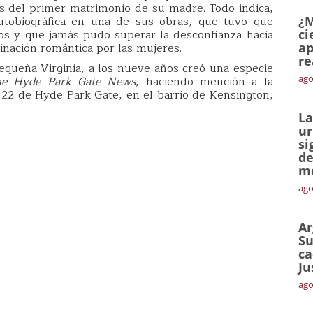
s del primer matrimonio de su madre. Todo indica,
autobiográfica en una de sus obras, que tuvo que
¿M
os y que jamás pudo superar la desconfianza hacia
ci
inación romántica por las mujeres.
ap
re
equeña Virginia, a los nueve años creó una especie
ago
he Hyde Park Gate News
, haciendo mención a la
o 22 de Hyde Park Gate, en el barrio de Kensington,
La
ur
si
de
me
ago
Ar
Su
ca
Ju
ago