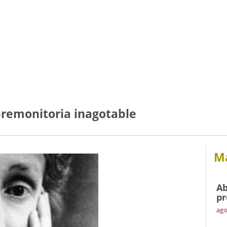
 premonitoria inagotable
Má
Ab
pr
ago