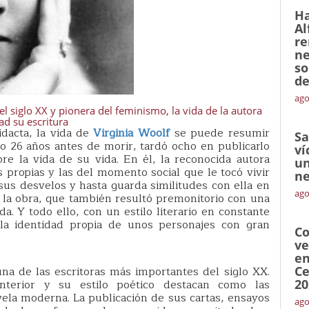
Ha
Al
re
ne
so
de
ago
l siglo XX y pionera del feminismo, la vida de la autora
ad su escritura
dacta, la vida de
Virginia Woolf
se puede resumir
Sa
ito 26 años antes de morir, tardó ocho en publicarlo
ví
re la vida de su vida. En él, la reconocida autora
un
as propias y las del momento social que le tocó vivir
ne
 sus desvelos y hasta guarda similitudes con ella en
ago
e la obra, que también resultó premonitorio con una
a. Y todo ello, con un estilo literario en constante
a identidad propia de unos personajes con gran
Co
ve
en
a de las escritoras más importantes del siglo XX.
Ce
nterior y su estilo poético destacan como las
20
ela moderna. La publicación de sus cartas, ensayos
ago