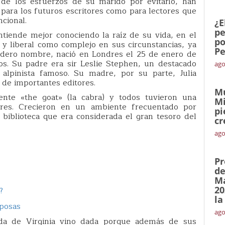
r de los esfuerzos de su marido por evitarlo, han
 para los futuros escritores como para lectores que
cional.
¿E
pe
ntiende mejor conociendo la raíz de su vida, en el
po
 y liberal como complejo en sus circunstancias, ya
Pe
adero nombre, nació en Londres el 25 de enero de
os. Su padre era sir Leslie Stephen, un destacado
ago
én alpinista famoso. Su madre, por su parte, Julia
de importantes editores.
Mu
nte «the goat» (la cabra) y todos tuvieron una
Mi
ores. Crecieron en un ambiente frecuentado por
pi
na biblioteca que era considerada el gran tesoro del
cr
ago
Pr
de
Ma
20
?
la
iposas
ago
ida de Virginia vino dada porque además de sus