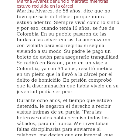
Martha Álvarez denunció maltrato mientras
estuvo recluida en la cárcel
Martha Álvarez, de 58 años, dice que no
tuvo que salir del clóset porque nunca
estuvo adentro. Siempre vivió como lo sintió
y por eso, cuando tenía 16 años, se fue de
Colombia. En su pueblo pasaron de las
burlas a las advertencias. La amenazaron
con violarla para «corregirla» si seguía
viviendo a su modo. Su padre le pagó un
boleto de avión para asegurarle tranquilidad.
Se radicó en Boston, pero en un viaje a
Colombia, ya con 34 años, resultó metida
en un pleito que la llevó a la cárcel por el
delito de homicidio. En prisión comprobó
que la discriminación que había vivido en su
juventud podía ser peor.
Durante ocho años, el tiempo que estuvo
detenida, le negaron el derecho a recibir
visitas íntimas de su pareja. “Para las
heterosexuales había permiso todos los
sábados, para mí nunca. Me inventaban
faltas disciplinarias para enviarme al
calabozo, me decían que era inmoral, que