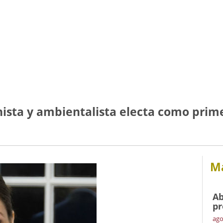
inista y ambientalista electa como prim
Má
Ab
pr
ago