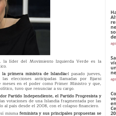
Ha
Al
re
ne
so
de
ago
Sa
s, la líder del Movimiento Izquierda Verde es la
ví
ico.
un
ne
 la primera ministra de Islandia
el pasado jueves,
as elecciones anticipadas llamadas por Bjarni
ago
ve meses en el poder como Primer Ministro y que,
lítico, tuvo que renunciar a su cargo.
Co
dor Partido Independiente, el Partido Progresista y
ve
las votaciones de una Islandia fragmentada por las
en
 al país desde el 2008, con el colapso financiero.
Ce
a sí misma
feminista y sus principales propuestas se
20