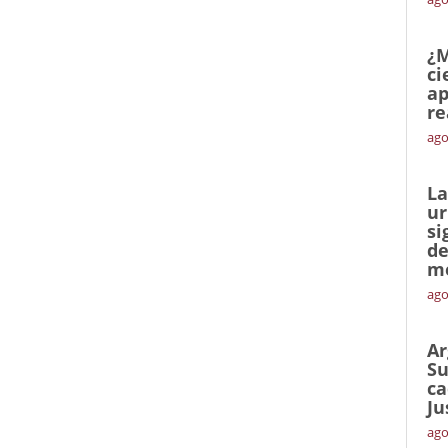
¿M
ci
ap
re
ago
La
ur
si
de
me
ago
Ar
Su
ca
Ju
ago