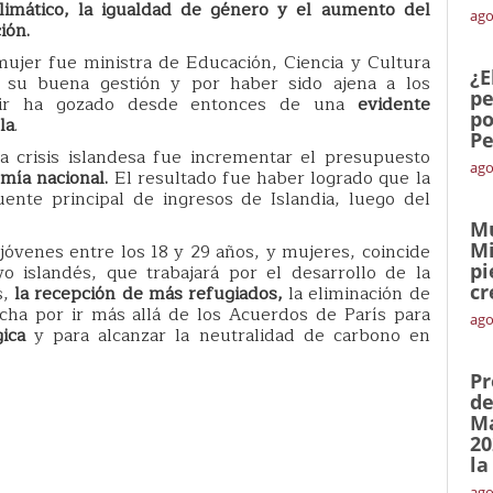
climático, la igualdad de género y el aumento del
ago
ión.
 mujer fue ministra de Educación, Ciencia y Cultura
¿E
 su buena gestión y por haber sido ajena a los
pe
ttir ha gozado desde entonces de una
evidente
po
la
.
Pe
 crisis islandesa fue incrementar el presupuesto
ago
mía nacional.
El resultado fue haber logrado que la
uente principal de ingresos de Islandia, luego del
Mu
Mi
óvenes entre los 18 y 29 años, y mujeres, coincide
pi
o islandés, que trabajará por el desarrollo de la
cr
s,
la recepción de más refugiados,
la eliminación de
ucha por ir más allá de los Acuerdos de París para
ago
ica
y para alcanzar la neutralidad de carbono en
Pr
de
Ma
20
la
ago