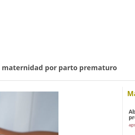
de maternidad por parto prematuro
Má
Ab
pr
ago