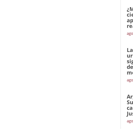
¿M
ci
ap
re
ago
La
ur
si
de
me
ago
Ar
Su
ca
Ju
ago