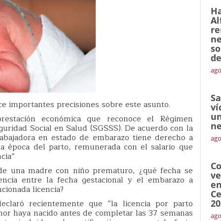
Ha
Al
re
ne
so
de
ago
Sa
e importantes precisiones sobre este asunto.
ví
un
prestación económica que reconoce el Régimen
ne
guridad Social en Salud (SGSSS). De acuerdo con la
trabajadora en estado de embarazo tiene derecho a
ago
la época del parto, remunerada con el salario que
cia”
Co
 de una madre con niño prematuro, ¿qué fecha se
ve
rencia entre la fecha gestacional y el embarazo a
en
cionada licencia?
Ce
declaró recientemente que “la licencia por parto
20
or haya nacido antes de completar las 37 semanas
ago