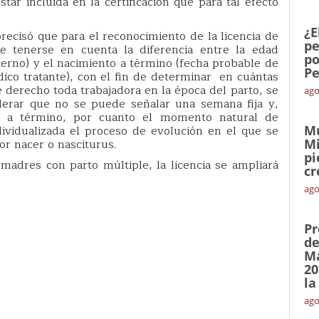
tar incluida en la certificación que para tal efecto
¿E
precisó que para el reconocimiento de la licencia de
pe
 tenerse en cuenta la diferencia entre la edad
po
terno) y el nacimiento a término (fecha probable de
Pe
édico tratante), con el fin de determinar en cuántas
e derecho toda trabajadora en la época del parto, se
ago
iderar que no se puede señalar una semana fija y,
o a término, por cuanto el momento natural de
ividualizada el proceso de evolución en el que se
Mu
or nacer o nasciturus.
Mi
pi
madres con parto múltiple, la licencia se ampliará
cr
ago
Pr
de
Ma
20
la
ago