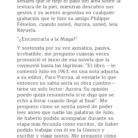
señales que le dejó el paso del alba sobre la
textura de la piel, mientras descubro sus
gestos y su acento argentino en cualquier
grabación que le hizo su amigo Philippe
Fénelon, cuando usted, Aurora, usted, leía
Rayuela.
“¿Encontraría a la Maga?”.
Y sostenida por su voz asmática, pasiva,
irrebatible, me pregunto cuántas veces
pronunció el inicio de esa novela que la
conmovió hasta las lágrimas: “El libro —le
comentó Julio en 1963, en una nota adjunta,
a su editor, Paco Porrúa, al enviarle lo que
entonces no sabía sería su obra cumbre—
tiene un solo lector: Aurora. Su opinión
puedo quizá resumírtela si te digo que se
echó a llorar cuando llegó al final”. Me
pregunto cómo se sentía usted de poder
leer antes que nadie las palabras de Julio,
de haberlo podido acompañar durante su
etapa más fecunda como escritor, de haber
podido trabajar con él en la Unesco y
escribir y viajar juntos. Me pregunto cómo