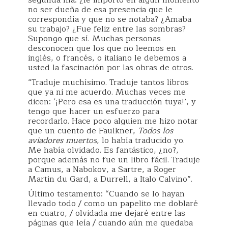
segunda fila: ¿le importó en algún momento
no ser dueña de esa presencia que le
correspondía y que no se notaba? ¿Amaba
su trabajo? ¿Fue feliz entre las sombras?
Supongo que sí. Muchas personas
desconocen que los que no leemos en
inglés, o francés, o italiano le debemos a
usted la fascinación por las obras de otros.
“Traduje muchísimo. Traduje tantos libros
que ya ni me acuerdo. Muchas veces me
dicen: ‘¡Pero esa es una traducción tuya!’, y
tengo que hacer un esfuerzo para
recordarlo. Hace poco alguien me hizo notar
que un cuento de Faulkner,
Todos los
aviadores muertos
, lo había traducido yo.
Me había olvidado. Es fantástico, ¿no?,
porque además no fue un libro fácil. Traduje
a Camus, a Nabokov, a Sartre, a Roger
Martin du Gard, a Durrell, a Italo Calvino”.
Último testamento: “Cuando se lo hayan
llevado todo / como un papelito me doblaré
en cuatro, / olvidada me dejaré entre las
páginas que leía / cuando aún me quedaba