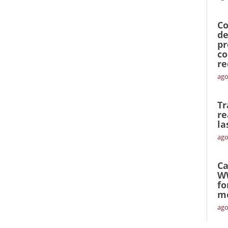
Co
de
pr
co
re
ago
Tr
re
la
ago
Ca
W
fo
mó
ago