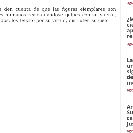
ago
 den cuenta de que las figuras ejemplares son
res humanos reales dándose golpes con su suerte,
¿M
s, los felicito por su virtud, disfruten su cielo.
ci
ap
re
ago
La
ur
si
de
me
ago
Ar
Su
ca
Ju
ago