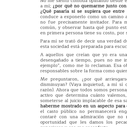
No me siento cómoda opinando desde est
a mí;
¿por qué no quemarme junto con l
¿Qué pasaría si se supiera que entre
conduce a exponerlo como un camino ac
no fue precisamente invitador. Para 
común, y observar hasta qué punto esta
en primera persona tiene su costo, por 
Para mí se trató de decir una verdad 
esta sociedad está preparada para escuc
A aquellos que creían que yo era una
desengañado a tiempo, pues no me in
ejemplo”, como me lo reclaman. Esa obl
responsables sobre la forma como quiere
Me preguntaron, ¿por qué arriesgars
disminuyan? (Vaya inquietud, a mí sí
razón). Ahora que todos somos persona
activo que determina cuánto valemos,
someterse al juicio implacable de esa s
haberme mostrado en un aspecto para e
el casto público no permanecerá eng
contaré con una admiración que no 
oportunidad que les damos los peca