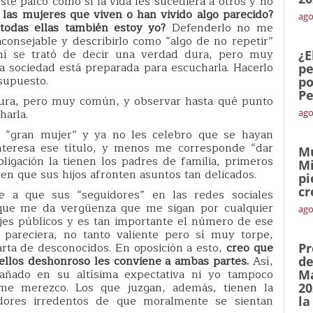
e palco como si la vida les sucediera a otros y no
as mujeres que viven o han vivido algo parecido?
ago
 todas ellas también estoy yo?
Defenderlo no me
onsejable y describirlo como “algo de no repetir”
mí se trató de decir una verdad dura, pero muy
¿E
 sociedad está preparada para escucharla. Hacerlo
pe
supuesto.
po
Pe
dura, pero muy común, y observar hasta qué punto
harla.
ago
 “gran mujer” y ya no les celebro que se hayan
teresa ese título, y menos me corresponde “dar
Mu
igación la tienen los padres de familia, primeros
Mi
n que sus hijos afronten asuntos tan delicados.
pi
cr
e a que sus “seguidores” en las redes sociales
 que me da vergüenza que me sigan por cualquier
ago
jes públicos y es tan importante el número de ese
 pareciera, no tanto valiente pero sí muy torpe,
arta de desconocidos. En oposición a esto,
creo que
Pr
llos deshonroso les conviene a ambas partes.
Así,
de
añado en su altísima expectativa ni yo tampoco
Ma
me merezco. Los que juzgan, además, tienen la
20
dores irredentos de que moralmente se sientan
la