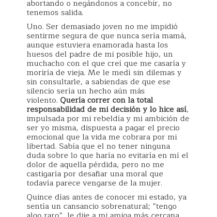
abortando o negándonos a concebir, no
tenemos salida.
Uno. Ser demasiado joven no me impidió
sentirme segura de que nunca sería mamá,
aunque estuviera enamorada hasta los
huesos del padre de mi posible hijo, un
muchacho con el que creí que me casaría y
moriría de vieja. Me le medí sin dilemas y
sin consultarle, a sabiendas de que ese
silencio sería un hecho aún más
violento.
Quería correr con la total
responsabilidad de mi decisión y lo hice así
,
impulsada por mi rebeldía y mi ambición de
ser yo misma, dispuesta a pagar el precio
emocional que la vida me cobrara por mi
libertad. Sabía que el no tener ninguna
duda sobre lo que haría no evitaría en mí el
dolor de aquella pérdida, pero no me
castigaría por desafiar una moral que
todavía parece vengarse de la mujer.
Quince días antes de conocer mi estado, ya
sentía un cansancio sobrenatural; “tengo
algo raro”, le dije a mi amiga más cercana,