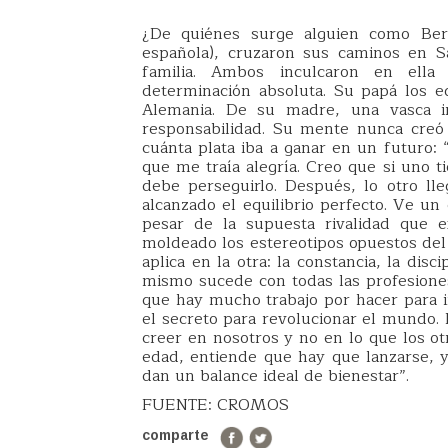
¿De quiénes surge alguien como Ber
española), cruzaron sus caminos en S
familia. Ambos inculcaron en ella
determinación absoluta. Su papá los ed
Alemania. De su madre, una vasca in
responsabilidad. Su mente nunca creó 
cuánta plata iba a ganar en un futuro: 
que me traía alegría. Creo que si uno t
debe perseguirlo. Después, lo otro ll
alcanzado el equilibrio perfecto. Ve un
pesar de la supuesta rivalidad que e
moldeado los estereotipos opuestos del 
aplica en la otra: la constancia, la disc
mismo sucede con todas las profesiones
que hay mucho trabajo por hacer para 
el secreto para revolucionar el mundo
creer en nosotros y no en lo que los ot
edad, entiende que hay que lanzarse, ya 
dan un balance ideal de bienestar”.
FUENTE: CROMOS
comparte