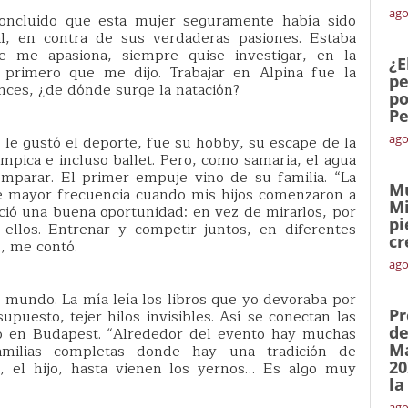
ago
oncluido que esta mujer seguramente había sido
nal, en contra de sus verdaderas pasiones. Estaba
e me apasiona, siempre quise investigar, en la
¿E
primero que me dijo. Trabajar en Alpina fue la
pe
onces, ¿de dónde surge la natación?
po
Pe
ago
 le gustó el deporte, fue su hobby, su escape de la
límpica e incluso ballet. Pero, como samaria, el agua
omparar. El primer empuje vino de su familia. “La
Mu
e mayor frecuencia cuando mis hijos comenzaron a
Mi
ció una buena oportunidad: en vez de mirarlos, por
pi
ellos. Entrenar y competir juntos, en diferentes
cr
, me contó.
ago
 mundo. La mía leía los libros que yo devoraba por
Pr
upuesto, tejer hilos invisibles. Así se conectan las
de
sto en Budapest. “Alrededor del evento hay muchas
Ma
amilias completas donde hay una tradición de
20
a, el hijo, hasta vienen los yernos… Es algo muy
la
ago