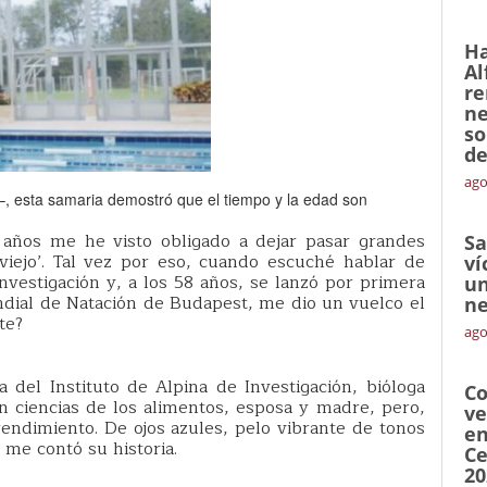
Ha
Al
re
ne
so
de
ago
–, esta samaria demostró que el tiempo y la edad son
 años me he visto obligado a dejar pasar grandes
Sa
iejo’. Tal vez por eso, cuando escuché hablar de
ví
investigación y, a los 58 años, se lanzó por primera
un
dial de Natación de Budapest, me dio un vuelco el
ne
te?
ago
a del Instituto de Alpina de Investigación, bióloga
Co
n ciencias de los alimentos, esposa y madre, pero,
ve
endimiento. De ojos azules, pelo vibrante de tonos
en
 me contó su historia.
Ce
20