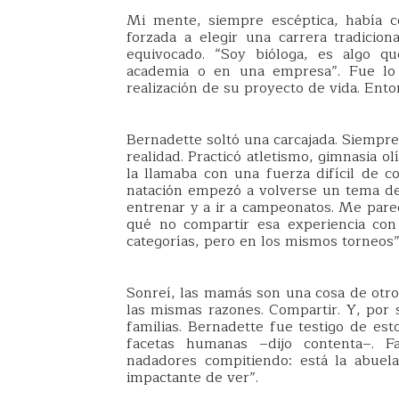
Mi mente, siempre escéptica, había c
forzada a elegir una carrera tradicio
equivocado. “Soy bióloga, es algo qu
academia o en una empresa”. Fue lo 
realización de su proyecto de vida. Ent
Bernadette soltó una carcajada. Siempre
realidad. Practicó atletismo, gimnasia o
la llamaba con una fuerza difícil de c
natación empezó a volverse un tema d
entrenar y a ir a campeonatos. Me pare
qué no compartir esa experiencia con 
categorías, pero en los mismos torneos”
Sonreí, las mamás son una cosa de otro
las mismas razones. Compartir. Y, por s
familias. Bernadette fue testigo de e
facetas humanas –dijo contenta–. F
nadadores compitiendo: está la abuel
impactante de ver”.