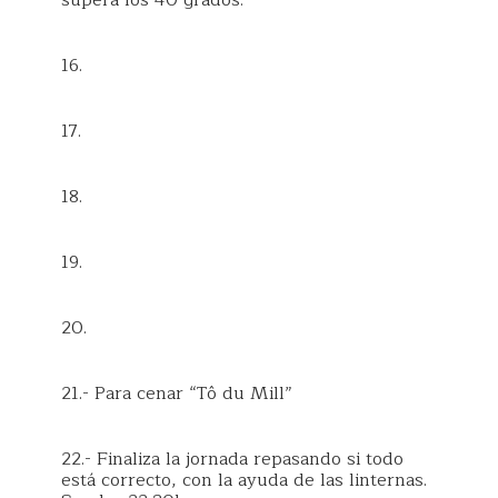
supera los 40 grados.
16.
17.
18.
19.
20.
21.- Para cenar “Tô du Mill”
22.- Finaliza la jornada repasando si todo
está correcto, con la ayuda de las linternas.