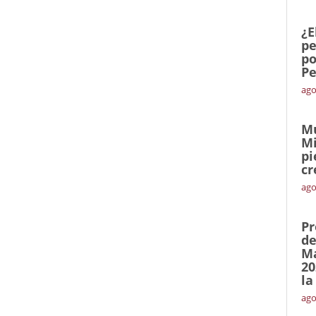
¿E
pe
po
Pe
ago
Mu
Mi
pi
cr
ago
Pr
de
Ma
20
la
ago