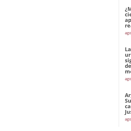
¿M
ci
ap
re
ago
La
ur
si
de
me
ago
Ar
Su
ca
Ju
ago