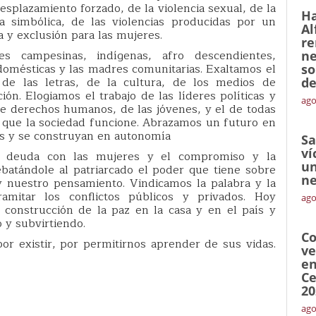
desplazamiento forzado, de la violencia sexual, de la
Ha
cia simbólica, de las violencias producidas por un
Al
y exclusión para las mujeres.
re
s campesinas, indígenas, afro descendientes,
ne
s domésticas y las madres comunitarias. Exaltamos el
so
 de las letras, de la cultura, de los medios de
de
ión. Elogiamos el trabajo de las líderes políticas y
ago
 de derechos humanos, de las jóvenes, y el de todas
e que la sociedad funcione. Abrazamos un futuro en
es y se construyan en autonomía
Sa
ví
 deuda con las mujeres y el compromiso y la
un
ebatándole al patriarcado el poder que tiene sobre
ne
y nuestro pensamiento. Vindicamos la palabra y la
amitar los conflictos públicos y privados. Hoy
ago
construcción de la paz en la casa y en el país y
 y subvirtiendo.
Co
or existir, por permitirnos aprender de sus vidas.
ve
en
Ce
20
ago