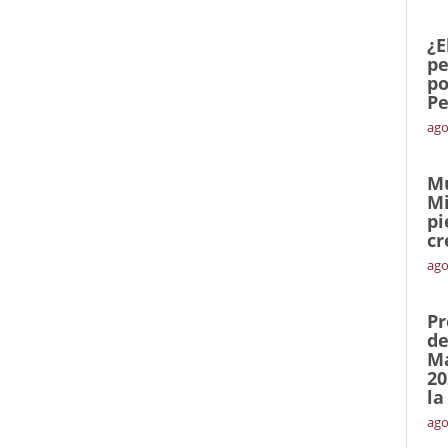
¿E
pe
po
Pe
ago
Mu
Mi
pi
cr
ago
Pr
de
Ma
20
la
ago