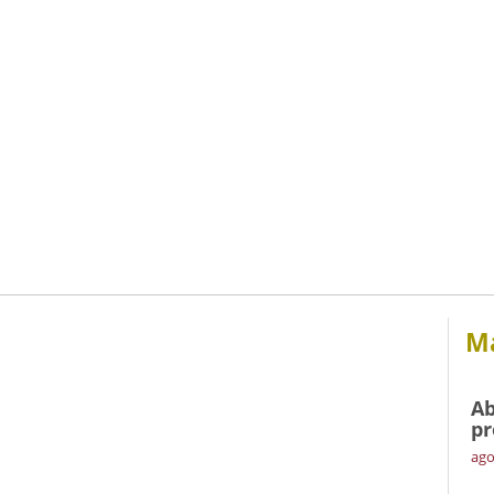
Má
Ab
pr
ago