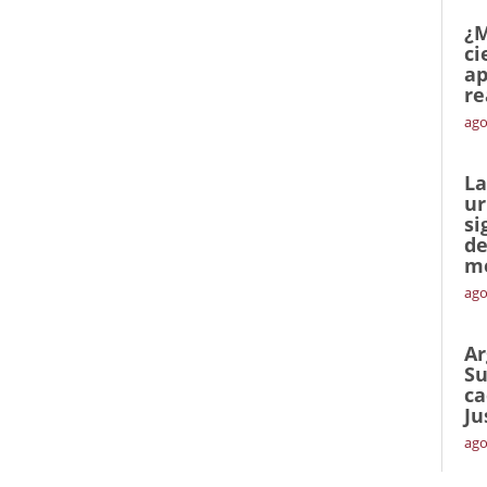
¿M
ci
ap
re
ago
La
ur
si
de
me
ago
Ar
Su
ca
Ju
ago