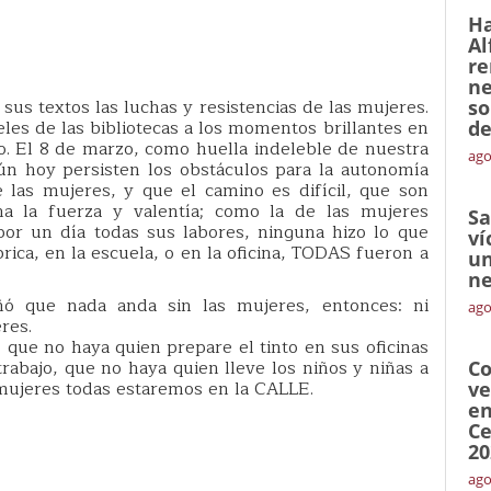
Ha
Al
re
ne
 sus textos las luchas y resistencias de las mujeres.
so
les de las bibliotecas a los momentos brillantes en
de
. El 8 de marzo, como huella indeleble de nuestra
ago
ún hoy persisten los obstáculos para la autonomía
de las mujeres, y que el camino es difícil, que son
a la fuerza y valentía; como la de las mujeres
Sa
por un día todas sus labores, ninguna hizo lo que
ví
rica, en la escuela, o en la oficina, TODAS fueron a
un
ne
ó que nada anda sin las mujeres, entonces: ni
ago
res.
que no haya quien prepare el tinto en sus oficinas
trabajo, que no haya quien lleve los niños y niñas a
Co
 mujeres todas estaremos en la CALLE.
ve
en
Ce
20
ago