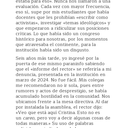
estaba para eso». Nunca nos llamaron a una
evaluación. Cada vez con mayor frecuencia,
eso sí, supe por mis estudiantes que había
docentes que les prohibían «escribir como
activistas», investigar «temas ideológicos» y
que empezaron a ridiculizar sus posiciones
críticas. Lo que había sido un congreso
histórico para nosotras, por los momentos
que atravesaba el continente, para la
institución había sido un disgusto.
Seis años más tarde, yo ingresé por la
puerta de ese mismo paraninfo sabiendo
que el «informe del rector» se referiría a mi
denuncia, presentada en la institución en
marzo de 2024. No fue fácil. Mis colegas
me recomendaron no ir sola, pues entre
rumores y actos de desprestigio, se había
acumulado hostilidad en la comunidad. Nos
ubicamos frente a la mesa directiva. Al dar
por instalada la asamblea, el rector dijo:
«Veo que está aquí Cristina. Esto no es
un
careo
, pero voy a decir algunas cosas de
todas maneras.» Su uso de palabras