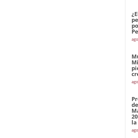
¿E
pe
po
Pe
ago
Mu
Mi
pi
cr
ago
Pr
de
Ma
20
la
ago