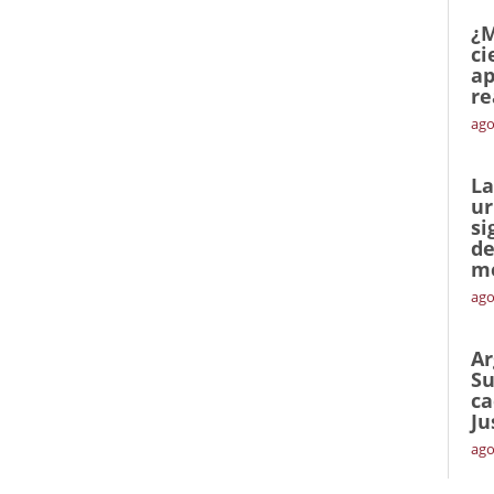
¿M
ci
ap
re
ago
La
ur
si
de
me
ago
Ar
Su
ca
Ju
ago