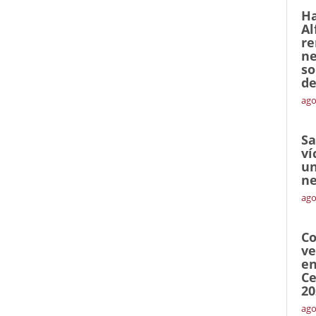
Ha
Al
re
ne
so
de
ago
Sa
ví
un
ne
ago
Co
ve
en
Ce
20
ago