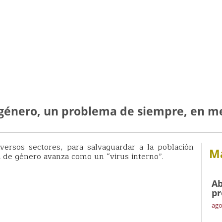
de género, un problema de siempre, en m
ersos sectores, para salvaguardar a la población
Má
ia de género avanza como un “virus interno”.
Ab
pr
ago