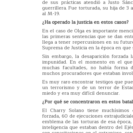
de sus prácticas atendió a Justo Sán
guerrillera. Fue torturada, su hija de 3
al M-19.
¿Ha operado la justicia en estos casos?
En el caso de Olga es importante menci
las primeras sentencias que se dan ento
llega a tener repercusiones en su futur
Suprema de Justicia en la época en que s
Sin embargo, la desaparición forzada l
impunidad. En el momento en el que fu
muchas facultades, no había forma de
muchos procuradores que estaban involu
Es muy raro encontrar testigos que pued
un terrorismo y de un terror de Esta
miedo y era muy difícil denunciar.
¿Por qué se concentraron en estos bata
El Charry Solano tiene muchísimos 
forzada, 60 de ejecuciones extrajudicia
emblema de las torturas de esa época,
inteligencia que estaban dentro del Ejé
con capacitaciones en el extranjero, co