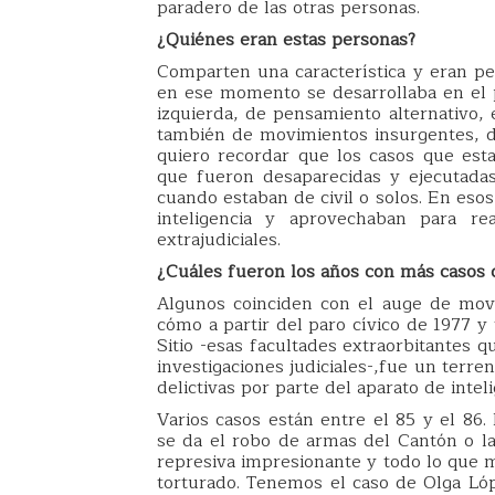
paradero de las otras personas.
¿Quiénes eran estas personas?
Comparten una característica y eran pe
en ese momento se desarrollaba en el p
izquierda, de pensamiento alternativo, 
también de movimientos insurgentes, d
quiero recordar que los casos que es
que fueron desaparecidas y ejecutada
cuando estaban de civil o solos. En es
inteligencia y aprovechaban para rea
extrajudiciales.
¿Cuáles fueron los años con más casos 
Algunos coinciden con el auge de movi
cómo a partir del paro cívico de 1977 y 
Sitio -esas facultades extraorbitantes q
investigaciones judiciales-,fue un terr
delictivas por parte del aparato de intel
Varios casos están entre el 85 y el 8
se da el robo de armas del Cantón o la
represiva impresionante y todo lo que 
torturado. Tenemos el caso de Olga L