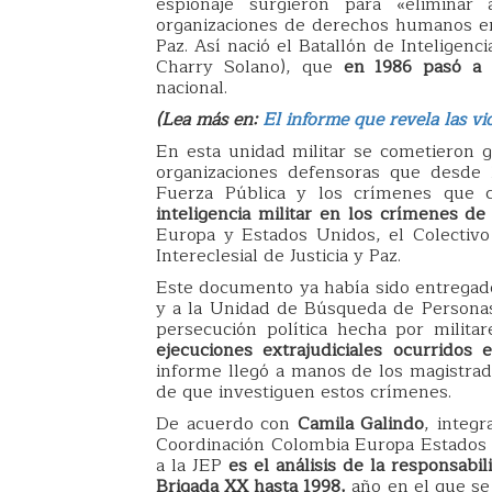
espionaje surgieron para «eliminar
organizaciones de derechos humanos ent
Paz. Así nació el Batallón de Inteligenc
Charry Solano), que
en 1986 pasó a 
nacional.
(Lea más en:
El informe que revela las vio
En esta unidad militar se cometieron 
organizaciones defensoras que desde 
Fuerza Pública y los crímenes que c
inteligencia militar en los crímenes de
Europa y Estados Unidos, el Colectiv
Intereclesial de Justicia y Paz.
Este documento ya había sido entregad
y a la Unidad de Búsqueda de Personas 
persecución política hecha por milita
ejecuciones extrajudiciales ocurridos 
informe llegó a manos de los magistrado
de que investiguen estos crímenes.
De acuerdo con
Camila Galindo
, integ
Coordinación Colombia Europa Estados 
a la JEP
es el análisis de la responsab
Brigada XX hasta 1998,
año en el que se