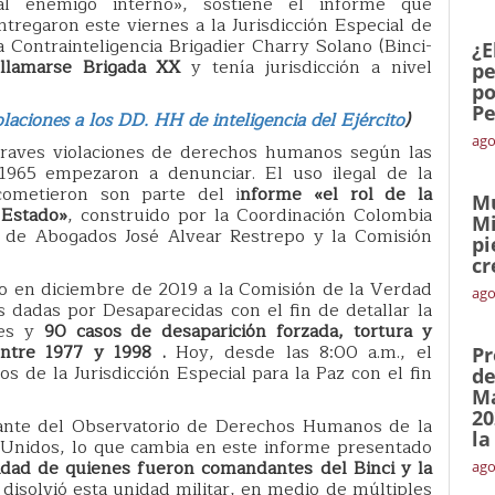
 al enemigo interno», sostiene el informe que
regaron este viernes a la Jurisdicción Especial de
ia Contrainteligencia Brigadier Charry Solano (Binci-
¿E
llamarse Brigada XX
y tenía jurisdicción a nivel
pe
po
Pe
laciones a los DD. HH de inteligencia del Ejército
)
ago
graves violaciones de derechos humanos según las
1965 empezaron a denunciar. El uso ilegal de la
ometieron son parte del i
nforme «el rol de la
Mu
 Estado»
, construido por la Coordinación Colombia
Mi
o de Abogados José Alvear Restrepo y la Comisión
pi
cr
o en diciembre de 2019 a la Comisión de la Verdad
ago
dadas por Desaparecidas con el fin de detallar la
res y
90 casos de desaparición forzada, tortura y
entre 1977 y 1998 .
Hoy, desde las 8:00 a.m., el
Pr
s de la Jurisdicción Especial para la Paz con el fin
de
Ma
20
rante del Observatorio de Derechos Humanos de la
la
Unidos, lo que cambia en este informe presentado
ilidad de quienes fueron comandantes del Binci y la
ago
 disolvió esta unidad militar, en medio de múltiples