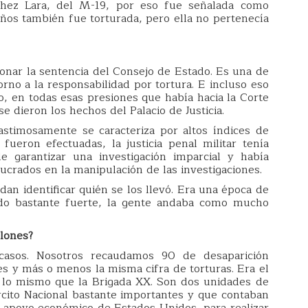
chez Lara, del M-19, por eso fue señalada como
 años también fue torturada, pero ella no pertenecía
onar la sentencia del Consejo de Estado. Es una de
rno a la responsabilidad por tortura. E incluso eso
o, en todas esas presiones que había hacia la Corte
e dieron los hechos del Palacio de Justicia.
astimosamente se caracteriza por altos índices de
eron efectuadas, la justicia penal militar tenía
 garantizar una investigación imparcial y había
crados en la manipulación de las investigaciones.
an identificar quién se los llevó. Era una época de
do bastante fuerte, la gente andaba como mucho
llones?
casos. Nosotros recaudamos 90 de desaparición
les y más o menos la misma cifra de torturas. Era el
 lo mismo que la Brigada XX. Son dos unidades de
rcito Nacional bastante importantes y que contaban
n apoyo económico de Estados Unidos, para realizar