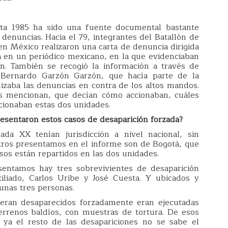
asta 1985 ha sido una fuente documental bastante
 denuncias. Hacia el 79, integrantes del Batallón de
en México realizaron una carta de denuncia dirigida
a en un periódico mexicano, en la que evidenciaban
ón. También se recogió la información a través de
 Bernardo Garzón Garzón, que hacía parte de la
alizaba las denuncias en contra de los altos mandos.
os mencionan, que decían cómo accionaban, cuáles
cionaban estas dos unidades.
resentaron estos casos de desaparición forzada?
da XX tenían jurisdicción a nivel nacional, sin
tros presentamos en el informe son de Bogotá, que
asos están repartidos en las dos unidades.
sentamos hay tres sobrevivientes de desaparición
iliado, Carlos Uribe y José Cuesta. Y ubicados y
 unas tres personas.
eran desaparecidos forzadamente eran ejecutadas
errenos baldíos, con muestras de tortura. De esos
a el resto de las desapariciones no se sabe el