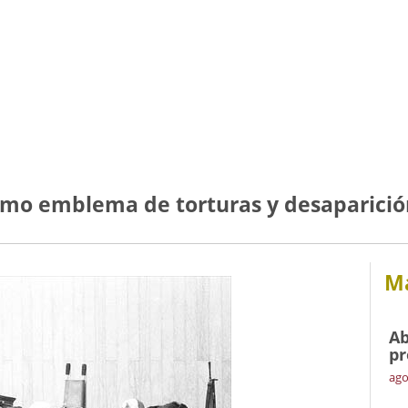
omo emblema de torturas y desaparición
Má
Ab
pr
ago