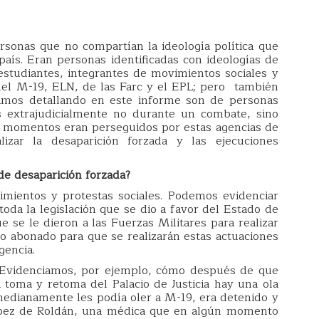
rsonas que no compartían la ideología política que
aís. Eran personas identificadas con ideologías de
estudiantes, integrantes de movimientos sociales y
el M-19, ELN, de las Farc y el EPL; pero también
tamos detallando en este informe son de personas
s extrajudicialmente no durante un combate, sino
os momentos eran perseguidos por estas agencias de
lizar la desaparición forzada y las ejecuciones
de desaparición forzada?
mientos y protestas sociales. Podemos evidenciar
toda la legislación que se dio a favor del Estado de
ue se le dieron a las Fuerzas Militares para realizar
eno abonado para que se realizarán estas actuaciones
igencia.
6. Evidenciamos, por ejemplo, cómo después de que
 toma y retoma del Palacio de Justicia hay una ola
medianamente les podía oler a M-19, era detenido y
ópez de Roldán, una médica que en algún momento