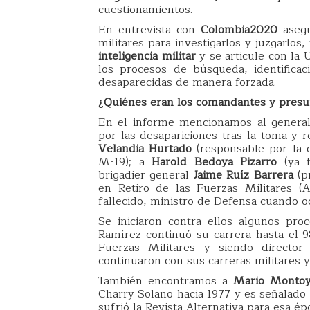
cuestionamientos.
En entrevista con
Colombia2020
asegu
militares para investigarlos y juzgarlo
inteligencia militar
y se articule con la
los procesos de búsqueda, identifica
desaparecidas de manera forzada.
¿Quiénes eran los comandantes y pres
En el informe mencionamos al general 
por las desapariciones tras la toma y re
Velandia Hurtado
(responsable por la d
M-19); a
Harold Bedoya Pizarro
(ya f
brigadier general
Jaime Ruíz Barrera
(pr
en Retiro de las Fuerzas Militares (
fallecido, ministro de Defensa cuando oc
Se iniciaron contra ellos algunos proce
Ramírez continuó su carrera hasta el 
Fuerzas Militares y siendo director 
continuaron con sus carreras militares 
También encontramos a
Mario Montoy
Charry Solano hacia 1977 y es señalado
sufrió la Revista Alternativa para esa ép