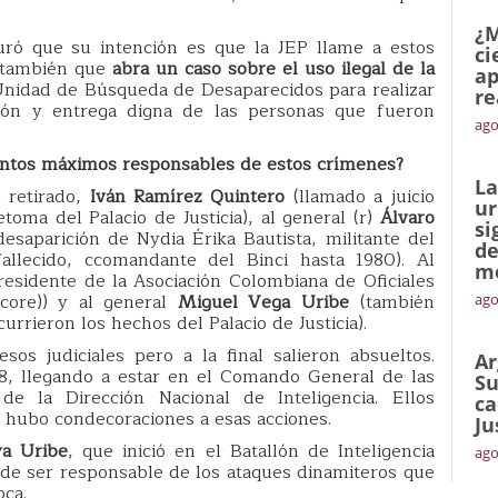
¿M
ró que su intención es que la JEP llame a estos
ci
s, también que
abra un caso sobre el uso ilegal de la
ap
 Unidad de Búsqueda de Desaparecidos para realizar
re
ción y entrega digna de las personas que fueron
ago
untos máximos responsables de estos crímenes?
La
retirado,
Iván Ramírez Quintero
(llamado a juicio
ur
toma del Palacio de Justicia), al general (r)
Álvaro
si
esaparición de Nydia Érika Bautista, militante del
de
allecido, ccomandante del Binci hasta 1980). Al
me
esidente de la Asociación Colombiana de Oficiales
Acore)) y al general
Miguel Vega Uribe
(también
ago
urrieron los hechos del Palacio de Justicia).
sos judiciales pero a la final salieron absueltos.
Ar
98, llegando a estar en el Comando General de las
Su
de la Dirección Nacional de Inteligencia. Ellos
ca
y hubo condecoraciones a esas acciones.
Ju
a Uribe
, que inició en el Batallón de Inteligencia
ago
 de ser responsable de los ataques dinamiteros que
oca.