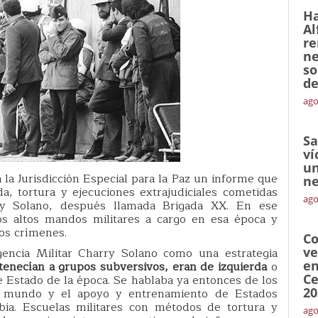
Ha
Al
re
ne
so
de
ago
Sa
ví
un
 la Jurisdicción Especial para la Paz un informe que
ne
a, tortura y ejecuciones extrajudiciales cometidas
ago
rry Solano, después llamada Brigada XX. En ese
os altos mandos militares a cargo en esa época y
tos crímenes.
Co
ve
gencia Militar Charry Solano como una estrategia
en
rtenecían a grupos subversivos, eran de izquierda
o
Ce
 Estado de la época. Se hablaba ya entonces de los
20
l mundo y el apoyo y entrenamiento de Estados
bia. Escuelas militares con métodos de tortura y
ago