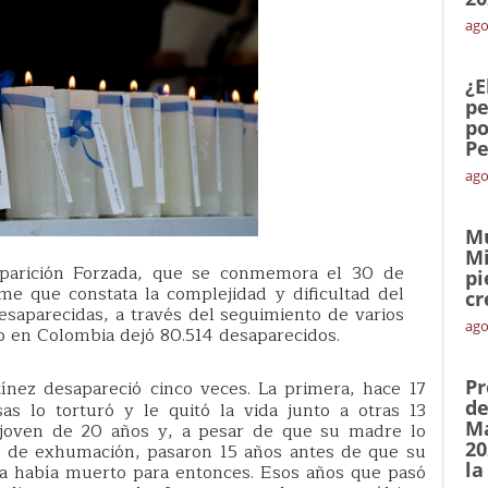
ago
¿E
pe
po
Pe
ago
Mu
Mi
aparición Forzada, que se conmemora el 30 de
pi
e que constata la complejidad y dificultad del
cr
saparecidas, a través del seguimiento de varios
ago
o en Colombia dejó 80.514 desaparecidos.
Pr
tínez desapareció cinco veces. La primera, hace 17
de
s lo torturó y le quitó la vida junto a otras 13
Ma
 joven de 20 años y, a pesar de que su madre lo
20
ia de exhumación, pasaron 15 años antes de que su
la
lla había muerto para entonces. Esos años que pasó