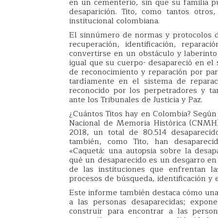
en un cementerio, sin que su familia p
desaparición. Tito, como tantos otros
institucional colombiana.
El sinnúmero de normas y protocolos d
recuperación, identificación, reparac
convertirse en un obstáculo y laberinto
igual que su cuerpo- desapareció en el s
de reconocimiento y reparación por part
tardíamente en el sistema de reparac
reconocido por los perpetradores y ta
ante los Tribunales de Justicia y Paz.
¿Cuántos Titos hay en Colombia? Según 
Nacional de Memoria Histórica (CNMH), 
2018, un total de 80.514 desaparecid
también, como Tito, han desaparec
«Caquetá: una autopsia sobre la desap
qué un desaparecido es un desgarro en e
de las instituciones que enfrentan las
procesos de búsqueda, identificación y 
Este informe también destaca cómo una 
a las personas desaparecidas; expon
construir para encontrar a las perso