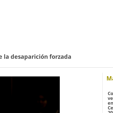
 la desaparición forzada
Má
Co
ve
en
Ce
20