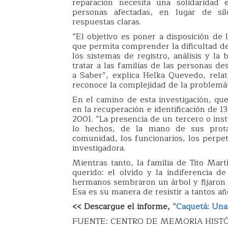
reparación necesita una solidaridad 
personas afectadas, en lugar de si
respuestas claras.
“El objetivo es poner a disposición de 
que permita comprender la dificultad del 
los sistemas de registro, análisis y l
tratar a las familias de las personas d
a Saber”, explica Helka Quevedo, rela
reconoce la complejidad de la problemát
En el camino de esta investigación, que
en la recuperación e identificación de 1
2001. “La presencia de un tercero o ins
lo hechos, de la mano de sus protago
comunidad, los funcionarios, los perpetr
investigadora.
Mientras tanto, la familia de Tito Mart
querido: el olvido y la indiferencia 
hermanos sembraron un árbol y fijaron 
Esa es su manera de resistir a tantos añ
<< Descargue el informe,
“Caquetá: Una 
FUENTE: CENTRO DE MEMORIA HIST