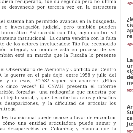
udiera recuperarlo, fue su segunda pero no última
ago
, se desvaneció por tercera vez en la estructura
¿M
el sistema han permitido avances en la búsqueda,
ci
ión e investigación judicial, pero también pueden
ap
 burocrático. Así sucedió con Tito, cuyo nombre -al
re
istema institucional. La cuarta vendría con la falta
e de los actores involucrados: Tito fue reconocido
ago
ión integral, su nombre está en proceso de ser
mbién está en marcha que la Fiscalía lo presente
La
ur
el Observatorio de Memoria y Conflicto del Centro
si
la guerra en el país dejó, entre 1958 y julio del
de
os y de esos, 70.587 siguen sin aparecer. ¿Ellos
me
ido cinco veces? El CNMH presenta el informe
ago
arición forzada», una radiografía que muestra por
l tejido social, y que describe los retos y desafíos
 desapariciones, y la dificultad de articular los
Ar
entrega.
Su
ley transicional puede usarse a favor de encontrar
ca
e cómo una entidad articuladora puede sumar y
Ju
nas desaparecidas en Colombia; y plantea que la
ago