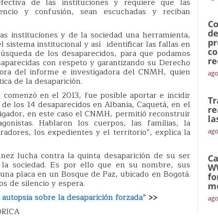
efectiva de las instituciones y requiere que las
lencio y confusión, sean escuchadas y reciban
Co
de
las instituciones y de la sociedad una herramienta,
pr
sistema institucional y así identificar las fallas en
co
a búsqueda de los desaparecidos, para que podamos
re
esaparecidas con respeto y garantizando su Derecho
tora del informe e investigadora del CNMH, quien
ago
ica de la desaparición.
 comenzó en el 2013, fue posible aportar e incidir
Tr
3 de los 14 desaparecidos en Albania, Caquetá, en el
re
tigador, en este caso el CNMH, permitió reconstruir
la
nistas. Hablaron los cuerpos, las familias, la
adores, los expedientes y el territorio”, explica la
ago
ínez lucha contra la quinta desaparición de su ser
Ca
de la sociedad. Es por ello que en su nombre, sus
W
una placa en un Bosque de Paz, ubicado en Bogotá.
fo
os de silencio y espera.
mó
autopsia sobre la desaparición forzada”
>>
ago
ÓRICA