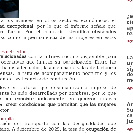
¿M
a los avances en otros sectores económicos, el
ci
ad excepcional
, por lo que el informe señala que
ap
co factor. Por el contrario,
identifica obstáculos
re
eso como la permanencia de las mujeres en estas
ago
es del sector
 relacionadas
con la infraestructura disponible para
La
operativas que limitan su participación. Entre las
ur
e baños adecuados, la ausencia de salas de lactancia
si
tensas, la falta de acompañamiento nocturno y los
de
ión de las licencias de conducción.
me
dose en factores que desincentivan el ingreso de
ago
ente ha sido desarrollada por hombres, por lo que
ío
no consiste únicamente en generar
nuevas
Ar
 en
crear condiciones que permitan que las mujeres
Su
ctor.
ca
 amplia
Ju
ación del transporte con las desigualdades que
iano. A diciembre de 2025, la tasa de
ocupación de
ago