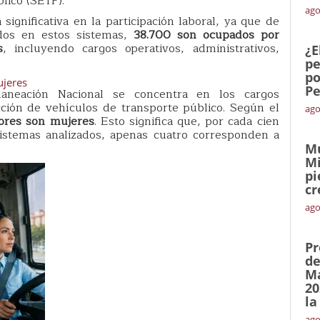
lico (SETP).
ago
significativa en la participación laboral, ya que de
ados en estos sistemas,
38.700 son ocupados por
s
, incluyendo cargos operativos, administrativos,
¿E
pe
po
ujeres
Pe
laneación Nacional se concentra en los cargos
ción de vehículos de transporte público. Según el
ago
ores son mujeres
. Esto significa que, por cada cien
sistemas analizados, apenas cuatro corresponden a
Mu
Mi
pi
cr
ago
Pr
de
Ma
20
la
ago