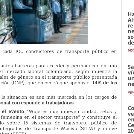
Ha
Al
re
ne
so
de
ago
e cada 100 conductores de transporte público en
tantes barreras para acceder y permanecer en uno
Sa
el mercado laboral colombiano, según muestra la
ví
ales de género en el transporte público presentada
un
ación (DNP), que encontró que apenas el
14% de los
ne
ago
, la situación es aún más marcada en los cargos de
sonal corresponde a trabajadoras
.
Co
 el evento
“Mujeres que mueven ciudad: retos y
ve
 femenina en el sector transporte” y constituye el
en
ado sobre 16 sistemas de transporte público de
Ce
s Integrados de Transporte Masivo (SITM) y nueve
20