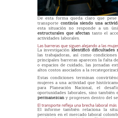
De esta forma queda claro que pese 
transporte
continúa siendo una activid
esta situación no responde a un úni
estructurales que afectan
tanto el acc
actividades laborales.
Las barreras que siguen alejando a las mujer
La investigación
identificó dificultades
las trabajadoras, así como condiciones 
principales barreras aparecen la falta d
o espacios de cuidado, las jornadas ex
altos costos asociados a la recategorizac
Estas condiciones terminan convirtién
mujeres a una actividad que históricam
para Planeación Nacional, el desaf
oportunidades laborales, sino también
permanezcan
y progresen dentro del se
El transporte refleja una brecha laboral más
El informe también relaciona la situ
persisten en el mercado laboral colomb