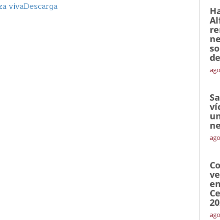
a viva
Descarga
Ha
Al
re
ne
so
de
ago
Sa
ví
un
ne
ago
Co
ve
en
Ce
20
ago