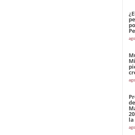
¿E
pe
po
Pe
ago
Mu
Mi
pi
cr
ago
Pr
de
Ma
20
la
ago