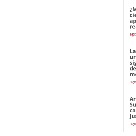
¿M
ci
ap
re
ago
La
ur
si
de
me
ago
Ar
Su
ca
Ju
ago