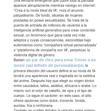
Una ventana emergente que cubre toda la pantalla
aparece abruptamente mientras navego en internet:
“Crea a tu novia ideal de IA”, reza el anuncio
parpadeante. De fondo, siluetas de mujeres
pixeladas en poses sexualizadas. Se trata de la
puerta de entrada de millones de usuarios a la
inteligencia artificial generativa para crear contenido
sexual, un fenómeno que gana cada vez más
adeptos y cuyas consecuencias, escondidas bajo
eufemismos como “compañera virtual personalizada”
o “plataforma de compañía con IA”, perpetúan la
violencia digital de género.‌
un par de clics para estar frente a un
Bastan
menú casi infinito de personalización
: la
primera elección del usuario define si su novia de IA
tendrá una apariencia real o inspirada en la estética
del anime. Después hay que elegir su origen étnico
entre caucásica, latina, asiática, africana o árabe. Lo
mismo con el color de cabello, de ojos y el tipo de
cuerpo. Le sigue el carácter: en este caso, el sitio
ofrece opciones como dulce, inocente, tímida,
sumisa, fría o ninfómana.‌
También es posible detallar la relación entre ambos: