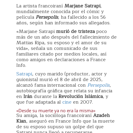
La artista francoiraní
Marjane Satrapi
,
mundialmente conocida por el cómic y
película
Persepolis
, ha fallecido a los 56
años, según han informado sus allegados.
«Marjane Satrapi
murió de tristeza
poco
más de un año después del fallecimiento de
Mattias Ripa, su esposo y el amor de su
vida», señala un comunicado de sus
familiares citado por medios locales, así
como amigos en declaraciones a France
Info.
Satrapi
, cuyo marido (productor, actor y
guionista) murió el 8 de abril de 2025,
alcanzó fama internacional con
Persepolis
,
autobiografía gráfica que relata su infancia
en
Irán
durante la
Revolución Islámica
, y
que fue adaptada al
cine
en 2007.
«Desde su muerte ya no era la misma»
Su amiga, la socióloga francoiraní
Azadeh
Kian
, aseguró en France Info que la muerte
de su esposo supuso un golpe del que
Satrapi nunca llegó a recuperarse.