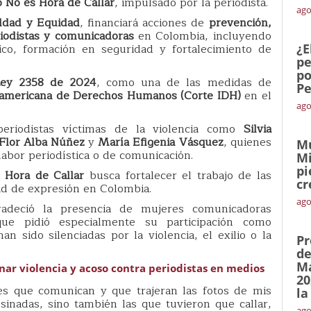
 No es Hora de Callar
, impulsado por la periodista.
ago
aldad y Equidad
, financiará acciones de
prevención,
iodistas y comunicadoras
en Colombia, incluyendo
ico, formación en seguridad y fortalecimiento de
¿E
pe
po
ey 2358 de 2024
, como una de las medidas de
Pe
ramericana de Derechos Humanos (Corte IDH)
en el
ago
periodistas víctimas de la violencia como
Silvia
Flor Alba Núñez
y
María Efigenia Vásquez
, quienes
Mu
labor periodística o de comunicación.
Mi
pi
 Hora de Callar
busca fortalecer el trabajo de las
cr
tad de expresión en Colombia.
ago
radeció la presencia de mujeres comunicadoras
ue pidió especialmente su participación como
an sido silenciadas por la violencia, el exilio o la
Pr
de
Ma
nar violencia y acoso contra periodistas en medios
20
es que comunican y que trajeran las fotos de mis
la
sinadas, sino también las que tuvieron que callar,
ago