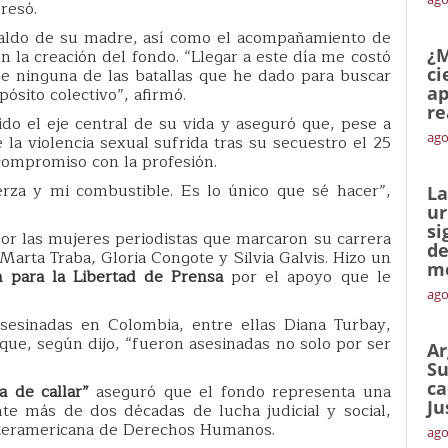
resó.
spaldo de su madre, así como el acompañamiento de
¿M
 la creación del fondo. “Llegar a este día me costó
ci
e ninguna de las batallas que he dado para buscar
ap
pósito colectivo”, afirmó.
re
do el eje central de su vida y aseguró que, pese a
ago
 la violencia sexual sufrida tras su secuestro el 25
ompromiso con la profesión.
erza y mi combustible. Es lo único que sé hacer”,
La
ur
si
por las mujeres periodistas que marcaron su carrera
de
 Marta Traba, Gloria Congote y Silvia Galvis. Hizo un
me
 para la Libertad de Prensa
por el apoyo que le
ago
asesinadas en Colombia, entre ellas Diana Turbay,
ue, según dijo, “fueron asesinadas no solo por ser
Ar
Su
ca
a de callar”
aseguró que el fondo representa una
Ju
te más de dos décadas de lucha judicial y social,
 Interamericana de Derechos Humanos.
ago