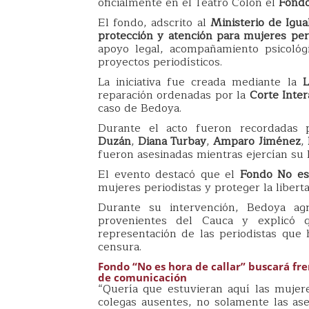
oficialmente en el Teatro Colón el
Fondo
El fondo, adscrito al
Ministerio de Igu
protección y atención para mujeres per
apoyo legal, acompañamiento psicológ
proyectos periodísticos.
La iniciativa fue creada mediante la
L
reparación ordenadas por la
Corte Inte
caso de Bedoya.
Durante el acto fueron recordadas 
Duzán
,
Diana Turbay
,
Amparo Jiménez
,
fueron asesinadas mientras ejercían su 
El evento destacó que el
Fondo No es
mujeres periodistas y proteger la liber
Durante su intervención, Bedoya ag
provenientes del Cauca y explicó q
representación de las periodistas que h
censura.
Fondo “No es hora de callar” buscará fre
de comunicación
“Quería que estuvieran aquí las mujer
colegas ausentes, no solamente las ase