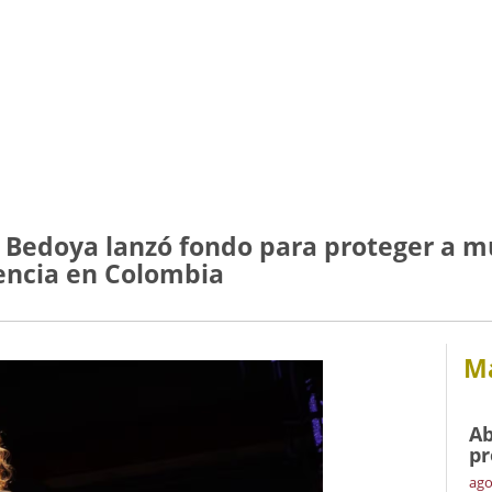
th Bedoya lanzó fondo para proteger a m
lencia en Colombia
Má
Ab
pr
ago