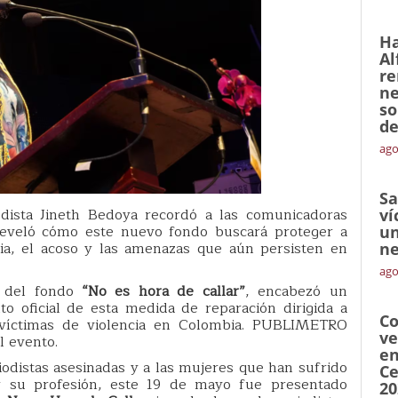
Ha
Al
re
ne
so
de
ago
Sa
odista Jineth Bedoya recordó a las comunicadoras
ví
reveló cómo este nuevo fondo buscará proteger a
un
cia, el acoso y las amenazas que aún persisten en
ne
ago
a del fondo
“No es hora de callar”
, encabezó un
o oficial de esta medida de reparación dirigida a
Co
 víctimas de violencia en Colombia. PUBLIMETRO
ve
l evento.
en
odistas asesinadas y a las mujeres que han sufrido
Ce
cer su profesión, este 19 de mayo fue presentado
20