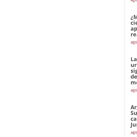
¿M
ci
ap
re
ago
La
ur
si
de
me
ago
Ar
Su
ca
Ju
ago