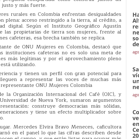
 justo y más fuerte.
jeres rurales en Colombia enfrentan desigualdades
Ha
n plena: acceso restringido a la tierra, al crédito, a
Al
dad digital. Según el Instituto Geográfico Agustín
re
 las propietarias de tierra son mujeres, frente al
ne
nes cafeteras, esa brecha también se replica.
so
de
ntante de ONU Mujeres en Colombia, destacó que
as instituciones cafeteras no es solo una meta de
ago
ones más legítimas y por el aprovechamiento pleno
está utilizando.
Sa
riencia y tienen un perfil con gran potencial para
ví
 lleguen a representar las voces de muchas más
un
, representante ONU Mujeres Colombia
ne
de la Organización Internacional del Café (OIC), y
ago
 Universidad de Nueva York, sumaron argumentos
presentación: construye democracias más sólidas,
eneraciones y tiene un efecto multiplicador sobre
Co
o.
ve
en
lugar. Mercedes Elvira Bravo Meneces, caficultora
Ce
arnó en el panel lo que las cifras describen desde
20
onocen el campo, y que están listas para ocupar más