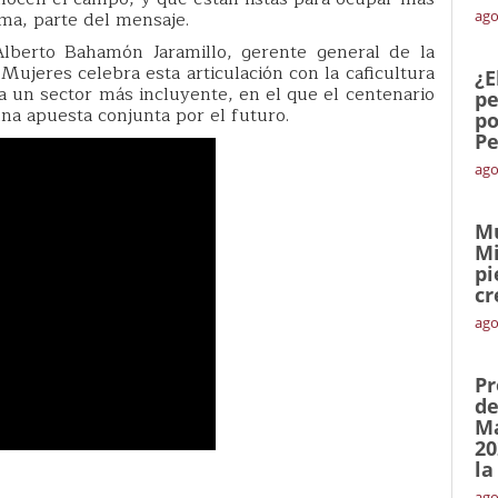
sma, parte del mensaje.
ago
berto Bahamón Jaramillo, gerente general de la
ujeres celebra esta articulación con la caficultura
¿E
 un sector más incluyente, en el que el centenario
pe
na apuesta conjunta por el futuro.
po
Pe
ago
Mu
Mi
pi
cr
ago
Pr
de
Ma
20
la
ago