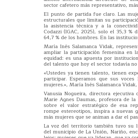
sector cafetero más representativo, más
El punto de partida fue claro. Las mu
estructurales que limitan su participació
la asistencia técnica y a la conectivi
Codazzi (IGAC, 2025), solo el 35,3 % de
64,7 % de los hombres. En las institucio
María Inés Salamanca Vidak, represe
ampliar la participación femenina en l
equidad: es una apuesta por instituci
del talento que hoy el sector todavía no 
«Ustedes ya tienen talento, tienen expe
participar. Esperamos que sus voces
mujeres.», María Inés Salamanca Vidak
Vanusia Nogueira, directora ejecutiva 
Marie Agnes Daumas, profesora de la
sobre el valor estratégico de esa re
rompe estereotipos, inspira a nuevas g
más mujeres que se animan a dar el pas
La voz del territorio también tuvo su 
del municipio de La Unión, Nariño, enc
lejos: mujeres que ya lideran, que ya c