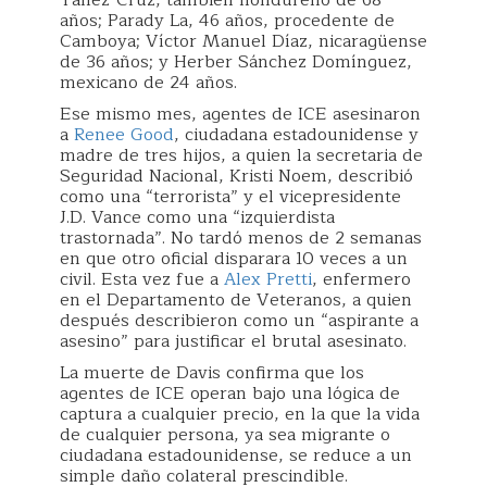
Yáñez-Cruz, también hondureño de 68
años; Parady La, 46 años, procedente de
Camboya; Víctor Manuel Díaz, nicaragüense
de 36 años; y Herber Sánchez Domínguez,
mexicano de 24 años.
Ese mismo mes, agentes de ICE asesinaron
a
Renee Good
, ciudadana estadounidense y
madre de tres hijos, a quien la secretaria de
Seguridad Nacional, Kristi Noem, describió
como una “terrorista” y el vicepresidente
J.D. Vance como una “izquierdista
trastornada”. No tardó menos de 2 semanas
en que otro oficial disparara 10 veces a un
civil. Esta vez fue a
Alex Pretti
, enfermero
en el Departamento de Veteranos, a quien
después describieron como un “aspirante a
asesino” para justificar el brutal asesinato.
La muerte de Davis confirma que los
agentes de ICE operan bajo una lógica de
captura a cualquier precio, en la que la vida
de cualquier persona, ya sea migrante o
ciudadana estadounidense, se reduce a un
simple daño colateral prescindible.