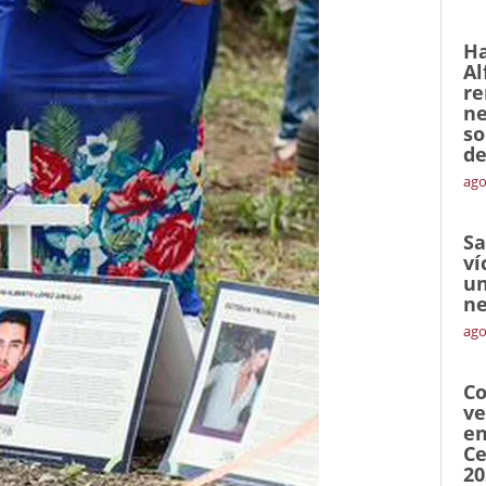
Ha
Al
re
ne
so
de
ago
Sa
ví
un
ne
ago
Co
ve
en
Ce
20