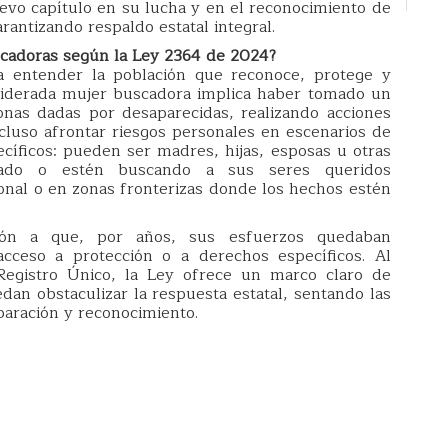
evo capítulo en su lucha y en el reconocimiento de
rantizando respaldo estatal integral.
cadoras según la Ley 2364 de 2024?
a entender la población que reconoce, protege y
onsiderada mujer buscadora implica haber tomado un
sonas dadas por desaparecidas, realizando acciones
ncluso afrontar riesgos personales en escenarios de
pecíficos: pueden ser madres, hijas, esposas u otras
scado o estén buscando a sus seres queridos
ional o en zonas fronterizas donde los hechos estén
azón a que, por años, sus esfuerzos quedaban
 acceso a protección o a derechos específicos. Al
Registro Único, la Ley ofrece un marco claro de
an obstaculizar la respuesta estatal, sentando las
paración y reconocimiento.