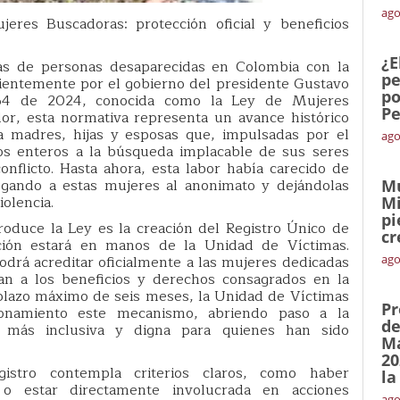
ago
eres Buscadoras: protección oficial y beneficios
¿E
ias de personas desaparecidas en Colombia con la
pe
cientemente por el gobierno del presidente Gustavo
po
364 de 2024, conocida como la Ley de Mujeres
Pe
or, esta normativa representa un avance histórico
a madres, hijas y esposas que, impulsadas por el
ago
os enteros a la búsqueda implacable de sus seres
nflicto. Hasta ahora, esta labor había carecido de
legando a estas mujeres al anonimato y dejándolas
Mu
iolencia.
Mi
pi
roduce la Ley es la creación del Registro Único de
cr
ción estará en manos de la Unidad de Víctimas.
drá acreditar oficialmente a las mujeres dedicadas
ago
an a los beneficios y derechos consagrados en la
 plazo máximo de seis meses, la Unidad de Víctimas
Pr
onamiento este mecanismo, abriendo paso a la
de
a más inclusiva y digna para quienes han sido
Ma
20
gistro contempla criterios claros, como haber
la
 estar directamente involucrada en acciones
ago