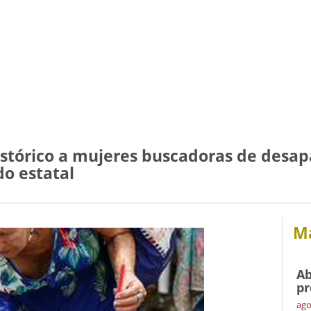
stórico a mujeres buscadoras de desap
do estatal
Má
Ab
pr
ago