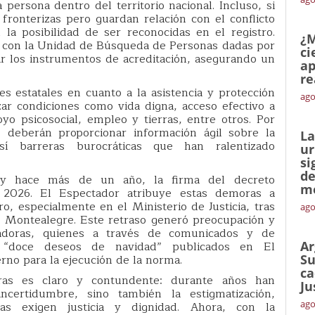
 persona dentro del territorio nacional. Incluso, si
fronterizas pero guardan relación con el conflicto
 la posibilidad de ser reconocidas en el registro.
¿M
ón con la Unidad de Búsqueda de Personas dadas por
ci
 los instrumentos de acreditación, asegurando un
ap
re
s estatales en cuanto a la asistencia y protección
ago
ar condiciones como vida digna, acceso efectivo a
oyo psicosocial, empleo y tierras, entre otros. Por
s deberán proporcionar información ágil sobre la
La
í barreras burocráticas que han ralentizado
ur
si
de
ey hace más de un año, la firma del decreto
me
a 2026. El Espectador atribuye estas demoras a
, especialmente en el Ministerio de Justicia, tras
ago
o Montealegre. Este retraso generó preocupación y
adoras, quienes a través de comunicados y de
s “doce deseos de navidad” publicados en El
Ar
rno para la ejecución de la norma.
Su
ca
ras es claro y contundente: durante años han
Ju
certidumbre, sino también la estigmatización,
ago
ras exigen justicia y dignidad. Ahora, con la