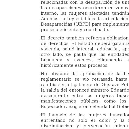
relacionadas con la desaparición de una
las desapariciones ocurrieron en zonas 
interno, las mujeres afectadas tendrán
Además, la Ley establece la articulaci
Desaparecidas (UBPD) para implementar
proceso eficiente y coordinado.
El decreto también refuerza obligacione
de derechos. El Estado deberá garantiz
vivienda, salud integral, educación, ap
otro lado, se pauta que las entidade
búsqueda y avances, eliminando as
históricamente estos procesos.
No obstante la aprobación de la L
reglamentario se vio retrasada hast
cambios en el gabinete de Gustavo Petro
la salida del entonces ministro Eduard
descontento entre las mujeres busc
manifestaciones públicas, como lo
Espectador, exigieron celeridad al Gobie
El llamado de las mujeres buscado
enfrentado no solo el dolor y la in
discriminación y persecución mient