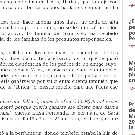
mes clandestina en Pasto, Nariño, que la dejó con
ago
meses del brutal ataque, hablamos con su familia
¿E
nicas que, hace apenas unos días, fue dada de alta
pe
o cuidados permanentes, no se le autorizó atención
po
cia o apoyo, la familia de Sara solo ha recibido
Pe
ial de las familias de los presuntos responsables.
ago
, bailaba en los colectivos coreográficos de los
to. Ese día no tenía ensayo, por lo que le pidió
Mu
ábrica clandestina de los padres de un amigo suyo,
Mi
umes. Johana Maya, la madre de Sara cuenta en el
pi
arle permiso a su hija pues ella le podía darle el
cr
uería ganárselos por su cuenta; cuenta también que
 de la fábrica, le insistió mucho para que fuera ese
ago
joven que falleció, quien le ofreció COP$15 mil pesos
Pr
Aceptó porque quería ganarse ese dinero para darme
de
mana
”, cuenta Luisa Fernanda, la hermana de Sara
Ma
uisa cumplía 18 años el 24 de julio, el día siguiente
20
la
gió a la perfumería, donde también estaba la hija de
ago