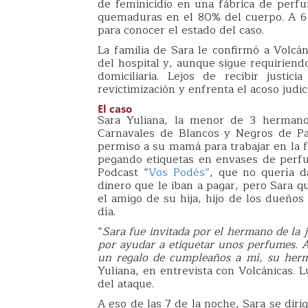
de feminicidio en una fábrica de perfu
quemaduras en el 80% del cuerpo. A 6 
para conocer el estado del caso.
La familia de Sara le confirmó a Volcá
del hospital y, aunque sigue requiriend
domiciliaria. Lejos de recibir justi
revictimización y enfrenta el acoso judic
El caso
Sara Yuliana, la menor de 3 hermanos
Carnavales de Blancos y Negros de Pas
permiso a su mamá para trabajar en la f
pegando etiquetas en envases de perf
Podcast “
Vos Podés”
, que no quería d
dinero que le iban a pagar, pero Sara q
el amigo de su hija, hijo de los dueños
día.
“
Sara fue invitada por el hermano de la 
por ayudar a etiquetar unos perfumes. 
un regalo de cumpleaños a mí, su her
Yuliana, en entrevista con Volcánicas. L
del ataque.
A eso de las 7 de la noche, Sara se diri