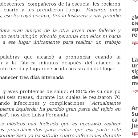
adolescentes, compañeros de la escuela, les rociaron
n cuarto y les prendieron fuego.
“Patearon unos
, eso les cayó encima, tiró la fosforera y nos prendió
¿M
ci
ap
Sara eran amigos de la otra joven que falleció y
re
 no tenía ningún vínculo personal con ellos ni hacía
ó a ese lugar únicamente para realizar un trabajo
ago
 palabras que alcanzó a pronunciar cuando la
La
n a la fábrica minutos después del ataque; la
ur
te herida y lograron sacarla arrastrada del lugar.
si
de
manecer tres días internada.
me
n graves problemas de salud: el 80 % de su cuerpo
ago
si seis meses, durante los cuales le realizaron 70
ando infecciones y complicaciones. “
Actualmente
Ar
ierna izquierda; ha perdido gran parte del tejido en
Su
dad
”, nos dice Luisa Fernanda.
ca
os médicos han indicado que es necesario realizar
Ju
os procedimientos para evitar que esa parte esté
ago
porque Sara ya ha sufrido cuatro infecciones durante