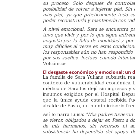
su proceso. Solo después de controla
posibilidad de volver a injertar piel. 
más piel, ya que prácticamente todo s
poder reconstruirla y mantenerla con vid
A nivel emocional, Sara se encuentra p
tuvo que vivir y por lo que sigue enfren
angustia por la falta de movilidad y po
muy difíciles al verse en estas condicio
los responsables aún no han respondido a
por sus sueños, incluso cuando intentar
Volcánicas.
El desgaste económico y emocional: un d
La familia de Sara Yuliana subsistía re
contexto de vulnerabilidad económica. L
médico de Sara los dejó sin ingresos y s
insumos exigidos por el Hospital Depa
que la única ayuda estatal recibida 
alcalde de Pasto, un monto irrisorio fr
Así lo narra Luisa:
”Mis padres tuvieron 
se vieron obligados a dejar en Pasto a 
de mis hermanos, sin recursos ni ac
subsistencia ha dependido del apoyo de 