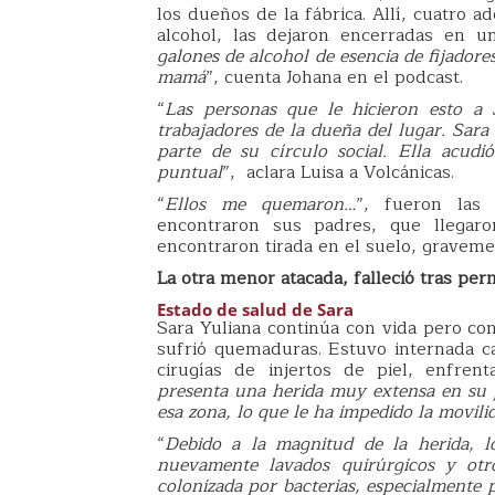
los dueños de la fábrica. Allí, cuatro 
alcohol, las dejaron encerradas en u
galones de alcohol de esencia de fijadores
mamá
”, cuenta Johana en el podcast.
“
Las personas que le hicieron esto a 
trabajadores de la dueña del lugar. Sara
parte de su círculo social. Ella acudi
puntual
”, aclara Luisa a Volcánicas.
“
Ellos me quemaron…
”, fueron las
encontraron sus padres, que llegaro
encontraron tirada en el suelo, gravemen
La otra menor atacada, falleció tras per
Estado de salud de Sara
Sara Yuliana continúa con vida pero co
sufrió quemaduras. Estuvo internada ca
cirugías de injertos de piel, enfrent
presenta una herida muy extensa en su p
esa zona, lo que le ha impedido la movili
“
Debido a la magnitud de la herida, l
nuevamente lavados quirúrgicos y otr
colonizada por bacterias, especialmente 