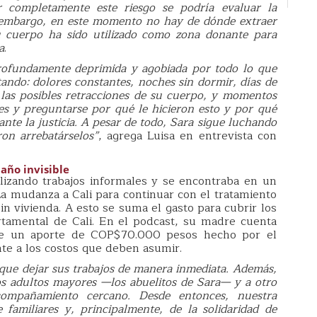
r completamente este riesgo se podría evaluar la
Sin embargo, en este momento no hay de dónde extraer
u cuerpo ha sido utilizado como zona donante para
a
.
rofundamente deprimida y agobiada por todo lo que
tando: dolores constantes, noches sin dormir, días de
r las posibles retracciones de su cuerpo, y momentos
nes y preguntarse por qué le hicieron esto y por qué
nte la justicia. A pesar de todo, Sara sigue luchando
on arrebatárselos”
, agrega Luisa en entrevista con
año invisible
alizando trabajos informales y se encontraba en un
a mudanza a Cali para continuar con el tratamiento
in vivienda. A esto se suma el gasto para cubrir los
rtamental de Cali. En el podcast, su madre cuenta
fue un aporte de COP$70.000 pesos hecho por el
ente a los costos que deben asumir.
que dejar sus trabajos de manera inmediata. Además,
dos adultos mayores —los abuelitos de Sara— y a otro
ompañamiento cercano. Desde entonces, nuestra
familiares y, principalmente, de la solidaridad de