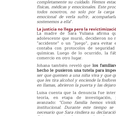
completamente su cuidado. Hemos estado
físicas, médicas y emocionales. Este pr
todos nosotros, no solo por la carga
emocional de verla sufrir, acompañarl
sostenemos a ella
“.
La justicia no llega pero la revictimizaci
La madre de Sara Yuliana afirma q
adolescente que murió, decidieron no r
“accidente” o un “juego”, para evitar 
contaba con protocolos de seguridad
químicas. Luego de lo ocurrido, la fá
comercio en otro lugar.
Johana también reveló que
los familia
hecho le pusieron una tutela para impe
ser que quemen a una niña viva y que q
que les tira alcohol y enciende la fosfor
en llamas, abrieron la puerta y las dejaro
Luisa cuenta que la denuncia fue inte
teoría, en etapa de investigación
avanzado:
“Como familia hemos vivido
institucional. Durante este tiempo s
necesario que Sara rindiera su declaració