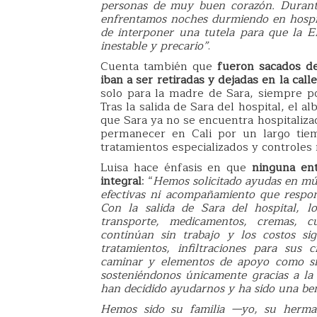
personas de muy buen corazón.
Durant
enfrentamos noches durmiendo en hospita
de interponer una tutela para que la E
inestable y precario”
.
Cuenta también que
fueron sacados de
iban a ser retiradas y dejadas en la calle
solo para la madre de Sara, siempre po
Tras la salida de Sara del hospital, el
que Sara ya no se encuentra hospitaliza
permanecer en Cali por un largo tiem
tratamientos especializados y controles 
Luisa hace énfasis en que
ninguna ent
integral
: “
Hemos solicitado ayudas en múl
efectivas ni acompañamiento que respon
Con la salida de Sara del hospital, l
transporte, medicamentos, cremas, cu
continúan sin trabajo y los costos s
tratamientos, infiltraciones para sus c
caminar y elementos de apoyo como si
sosteniéndonos únicamente gracias a la 
han decidido ayudarnos y ha sido una ben
Hemos sido su familia —yo, su herma