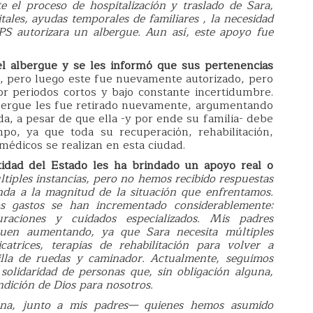
e el proceso de hospitalización y traslado de Sara,
les, ayudas temporales de familiares , la necesidad
PS autorizara un albergue. Aun así, este apoyo fue
l albergue y se les informó que sus pertenencias
, pero luego este fue nuevamente autorizado, pero
r periodos cortos y bajo constante incertidumbre.
 albergue les fue retirado nuevamente, argumentando
da, a pesar de que ella -y por ende su familia- debe
po, ya que toda su recuperación, rehabilitación,
médicos se realizan en esta ciudad.
idad del Estado les ha brindado un apoyo real o
tiples instancias, pero no hemos recibido respuestas
da a la magnitud de la situación que enfrentamos.
os gastos se han incrementado considerablemente:
raciones y cuidados especializados. Mis padres
iguen aumentando, ya que Sara necesita múltiples
icatrices, terapias de rehabilitación para volver a
lla de ruedas y caminador. Actualmente, seguimos
solidaridad de personas que, sin obligación alguna,
dición de Dios para nosotros.
na, junto a mis padres— quienes hemos asumido