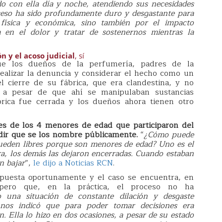
 con ella día y noche, atendiendo sus necesidades
oceso ha sido profundamente duro y desgastante para
 física y económica, sino también por el impacto
a en el dolor y tratar de sostenernos mientras la
ón y el acoso judicial
, sí
ue los dueños de la perfumería, padres de la
ealizar la denuncia y considerar el hecho como un
el cierre de su fábrica, que era clandestina, y no
 a pesar de que ahí se manipulaban sustancias
brica fue cerrada y los dueños ahora tienen otro
res de los 4 menores de edad que participaron del
dir que se los nombre públicamente.
“
¿Cómo puede
ueden libres porque son menores de edad? Uno es el
era, los demás las dejaron encerradas. Cuando estaban
n bajar
”,
le dijo a Noticias RCN
.
rpuesta oportunamente y el caso se encuentra, en
, pero que, en la práctica, el proceso no ha
 una situación de constante dilación y desgaste
e nos indicó que para poder tomar decisiones era
n. Ella lo hizo en dos ocasiones, a pesar de su estado