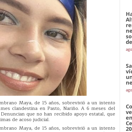
Ha
Al
re
ne
so
de
ago
Sa
ví
un
ne
ago
ambrano Maya, de 15 años, sobrevivió a un intento
Co
umes clandestina en Pasto, Nariño. A 6 meses del
ve
. Denuncian que no han recibido apoyo estatal, que
en
timas de acoso judicial.
Ce
ambrano Maya, de 15 años, sobrevivió a un intento
20