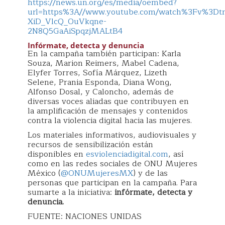
https://news.un.org/es/media/oembed?
url=https%3A//www.youtube.com/watch%3Fv%3D
XiD_VlcQ_OuVkqne-
2N8Q5GaAiSpqzjMALtB4
Infórmate, detecta y denuncia
En la campaña también participan: Karla
Souza, Marion Reimers, Mabel Cadena,
Elyfer Torres, Sofía Márquez, Lizeth
Selene, Prania Esponda, Diana Wong,
Alfonso Dosal, y Caloncho, además de
diversas voces aliadas que contribuyen en
la amplificación de mensajes y contenidos
contra la violencia digital hacia las mujeres.
Los materiales informativos, audiovisuales y
recursos de sensibilización están
disponibles en
esviolenciadigital.com
, así
como en las redes sociales de ONU Mujeres
México (
@ONUMujeresMX
) y de las
personas que participan en la campaña. Para
sumarte a la iniciativa:
infórmate, detecta y
denuncia.
FUENTE: NACIONES UNIDAS