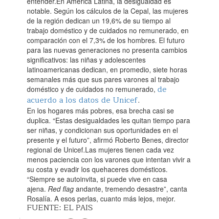
entender.En América Latina, la desigualdad es
notable. Según los cálculos de la Cepal, las mujeres
de la región dedican un 19,6% de su tiempo al
trabajo doméstico y de cuidados no remunerado, en
comparación con el 7,3% de los hombres. El futuro
para las nuevas generaciones no presenta cambios
significativos: las niñas y adolescentes
latinoamericanas dedican, en promedio, siete horas
semanales más que sus pares varones al trabajo
de
doméstico y de cuidados no remunerado,
acuerdo a los datos de Unicef
.‌
En los hogares más pobres, esa brecha casi se
duplica. “Estas desigualdades les quitan tiempo para
ser niñas, y condicionan sus oportunidades en el
presente y el futuro”, afirmó Roberto Benes, director
regional de Unicef.Las mujeres tienen cada vez
menos paciencia con los varones que intentan vivir a
su costa y evadir los quehaceres domésticos.
“Siempre se autoinvita, si puede vive en casa
ajena.
Red flag
andante, tremendo desastre”, canta
Rosalía. A esos perlas, cuanto más lejos, mejor.
FUENTE: EL PAIS