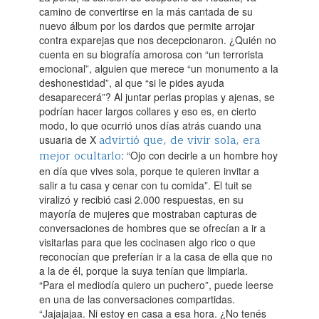
camino de convertirse en la más cantada de su
nuevo álbum por los dardos que permite arrojar
contra exparejas que nos decepcionaron. ¿Quién no
cuenta en su biografía amorosa con “un terrorista
emocional”, alguien que merece “un monumento a la
deshonestidad”, al que “si le pides ayuda
desaparecerá”? Al juntar perlas propias y ajenas, se
podrían hacer largos collares y eso es, en cierto
modo, lo que ocurrió unos días atrás cuando una
advirtió que, de vivir sola, era
usuaria de X
mejor ocultarlo
: “Ojo con decirle a un hombre hoy
en día que vives sola, porque te quieren invitar a
salir a tu casa y cenar con tu comida”. El tuit se
viralizó y recibió casi 2.000 respuestas, en su
mayoría de mujeres que mostraban capturas de
conversaciones de hombres que se ofrecían a ir a
visitarlas para que les cocinasen algo rico o que
reconocían que preferían ir a la casa de ella que no
a la de él, porque la suya tenían que limpiarla.
“Para el mediodía quiero un puchero”, puede leerse
en una de las conversaciones compartidas.
“Jajajajaa. Ni estoy en casa a esa hora. ¿No tenés