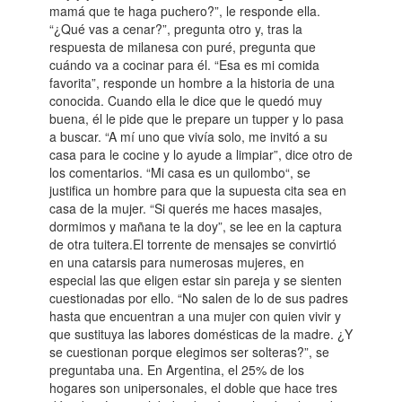
mamá que te haga puchero?”, le responde ella.
“¿Qué vas a cenar?”, pregunta otro y, tras la
respuesta de milanesa con puré, pregunta que
cuándo va a cocinar para él. “Esa es mi comida
favorita”, responde un hombre a la historia de una
conocida. Cuando ella le dice que le quedó muy
buena, él le pide que le prepare un tupper y lo pasa
a buscar. “A mí uno que vivía solo, me invitó a su
casa para le cocine y lo ayude a limpiar”, dice otro de
los comentarios. “Mi casa es un quilombo“, se
justifica un hombre para que la supuesta cita sea en
casa de la mujer. “Si querés me haces masajes,
dormimos y mañana te la doy”, se lee en la captura
de otra tuitera.El torrente de mensajes se convirtió
en una catarsis para numerosas mujeres, en
especial las que eligen estar sin pareja y se sienten
cuestionadas por ello. “No salen de lo de sus padres
hasta que encuentran a una mujer con quien vivir y
que sustituya las labores domésticas de la madre. ¿Y
se cuestionan porque elegimos ser solteras?”, se
preguntaba una. En Argentina, el 25% de los
hogares son unipersonales, el doble que hace tres