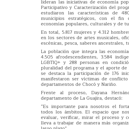
lideran las iniciativas de economía po
Participativo y Caracterización del pr
estudiaron las características de 48
municipios estratégicos, con el fin 
economías populares, culturales y de tu
En total, 5.817 mujeres y 4.312 hombres
en los sectores de artes musicales, ofi
escénicas, pesca, saberes ancestrales, t
La población que integra las economías
4.505 afrodescendientes, 3.584 indíg
LGBTIQ+ y 288 personas en condición 
pluralidad del programa y el aporte de
se destaca la participación de 176 ini
manifestaron ser víctimas de conflict
departamentos de Chocó y Nariño.
Frente al proceso, Dayana Hernán
departamento de La Guajira, destacó:
“Es importante para nosotros el fort
todos los ámbitos. El espacio que nos
evaluar, verificar, mirar el proceso y
lleva a trabajar de manera más organiz
largo plazo”.​