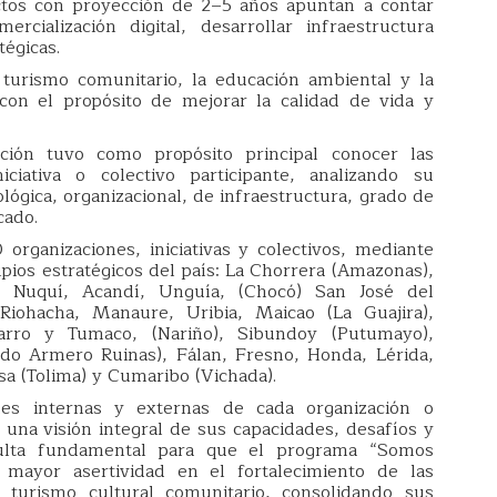
ectos con proyección de 2–5 años apuntan a contar
ercialización digital, desarrollar infraestructura
tégicas.
turismo comunitario, la educación ambiental y la
 con el propósito de mejorar la calidad de vida y
ción tuvo como propósito principal conocer las
iciativa o colectivo participante, analizando su
lógica, organizacional, de infraestructura, grado de
cado.
organizaciones, iniciativas y colectivos, mediante
ipios estratégicos del país: La Chorrera (Amazonas),
, Nuquí, Acandí, Unguía, (Chocó) San José del
, Riohacha, Manaure, Uribia, Maicao (La Guajira),
arro y Tumaco, (Nariño), Sibundoy (Putumayo),
o Armero Ruinas), Fálan, Fresno, Honda, Lérida,
sa (Tolima) y Cumaribo (Vichada).
des internas y externas de cada organización o
ir una visión integral de sus capacidades, desafíos y
esulta fundamental para que el programa “Somos
mayor asertividad en el fortalecimiento de las
 turismo cultural comunitario, consolidando sus