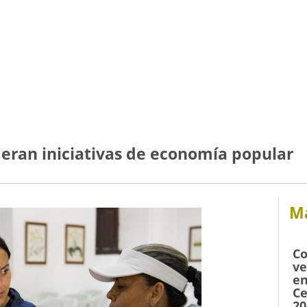
deran iniciativas de economía popular
Má
Co
ve
en
Ce
20