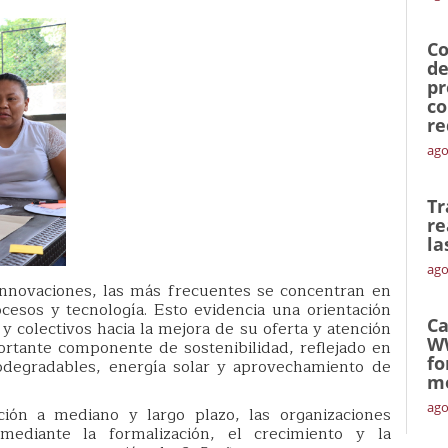
Co
de
pr
co
re
ago
Tr
re
la
ago
innovaciones, las más frecuentes se concentran en
cesos y tecnología. Esto evidencia una orientación
Ca
 y colectivos hacia la mejora de su oferta y atención
W
portante componente de sostenibilidad, reflejado en
fo
degradables, energía solar y aprovechamiento de
mó
ago
ión a mediano y largo plazo, las organizaciones
mediante la formalización, el crecimiento y la