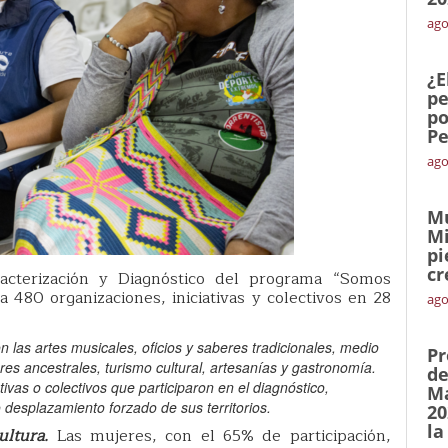
ago
¿E
pe
po
Pe
ago
Mu
Mi
pi
cr
cterización y Diagnóstico del programa “Somos
a 480 organizaciones, iniciativas y colectivos en 28
ago
las artes musicales, oficios y saberes tradicionales, medio
Pr
res ancestrales, turismo cultural, artesanías y gastronomía.
de
ivas o colectivos que participaron en el diagnóstico,
Ma
 desplazamiento forzado de sus territorios.
20
la
ltura.
Las mujeres, con el 65% de participación,