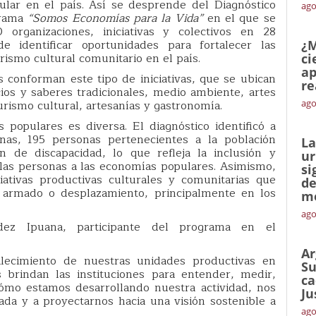
pular en el país. Así se desprende del Diagnóstico
ago
ograma
“Somos Economías para la Vida”
en el que se
0 organizaciones, iniciativas y colectivos en 28
de identificar oportunidades para fortalecer las
¿M
rismo cultural comunitario en el país.
ci
ap
 conforman este tipo de iniciativas, que se ubican
re
cios y saberes tradicionales, medio ambiente, artes
urismo cultural, artesanías y gastronomía.
ago
 populares es diversa. El diagnóstico identificó a
enas, 195 personas pertenecientes a la población
La
de discapacidad, lo que refleja la inclusión y
ur
 las personas a las economías populares. Asimismo,
si
ciativas productivas culturales y comunitarias que
de
o armado o desplazamiento, principalmente en los
me
ago
dez Ipuana, participante del programa en el
Ar
alecimiento de nuestras unidades productivas en
Su
 brindan las instituciones para entender, medir,
ca
 cómo estamos desarrollando nuestra actividad, nos
Ju
ada y a proyectarnos hacia una visión sostenible a
ago