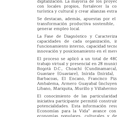
digitalización. La mayoría de los proy
con locales propios, fortalecer la com
turística y cultural y crear alianzas estra
Se destacan, además, apuestas por el 
transformación productiva sostenible,
generar empleo local.
La Fase de Diagnóstico y Caracteriza
capacidades de cada organización, in
funcionamiento interno, capacidad tecno
innovación y posicionamiento en el mer
El proceso se aplicó a un total de 480 
trabajo virtual y presencial en 28 munic
Bogotá D.C., Choachí (Cundinamarca)
Guaviare (Guaviare), Inírida (Inírida)
Barbacoas, El Encano, Francisco Piz
Ambalema, Armero Guayabal (incluyend
Líbano, Mariquita, Murillo y Villahermo
El conocimiento de las particularida
iniciativa participante permitió constru
potencialidades. Esta información r
Economías para la Vida” avance con 
economías populares, culturales y de