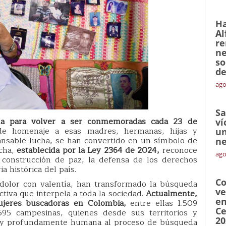
Ha
Al
re
ne
so
de
ago
Sa
ía para volver a ser conmemoradas cada 23 de
ví
de homenaje a esas madres, hermanas, hijas y
un
nsable lucha, se han convertido en un símbolo de
ne
echa,
establecida por la Ley 2364 de 2024,
reconoce
ago
 construcción de paz, la defensa de los derechos
 histórica del país.
Co
dolor con valentía, han transformado la búsqueda
ve
tiva que interpela a toda la sociedad.
Actualmente,
en
jeres buscadoras en Colombia,
entre ellas 1.509
Ce
.595 campesinas, quienes desde sus territorios y
20
sa y profundamente humana al proceso de búsqueda