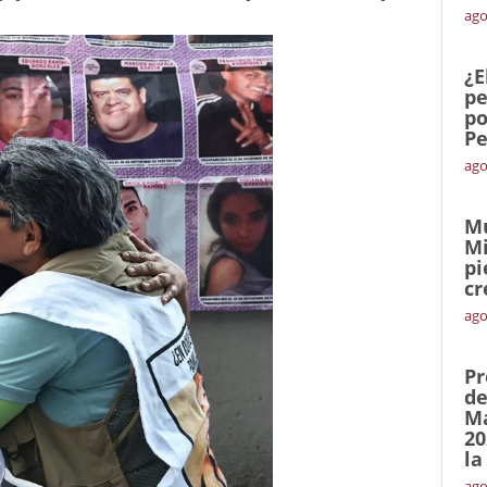
ago
¿E
pe
po
Pe
ago
Mu
Mi
pi
cr
ago
Pr
de
Ma
20
la
ago