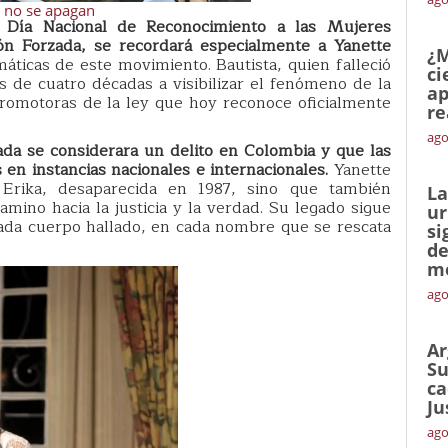
e no se apagan
Día Nacional de Reconocimiento a las Mujeres
ón Forzada, se recordará especialmente a Yanette
¿M
áticas de este movimiento. Bautista, quien falleció
ci
 de cuatro décadas a visibilizar el fenómeno de la
ap
promotoras de la ley que hoy reconoce oficialmente
re
ago
ada se considerara un delito en Colombia y que las
 en instancias nacionales e internacionales.
Yanette
rika, desaparecida en 1987, sino que también
La
ino hacia la justicia y la verdad. Su legado sigue
ur
cada cuerpo hallado, en cada nombre que se rescata
si
de
me
ago
Ar
Su
ca
Ju
ago