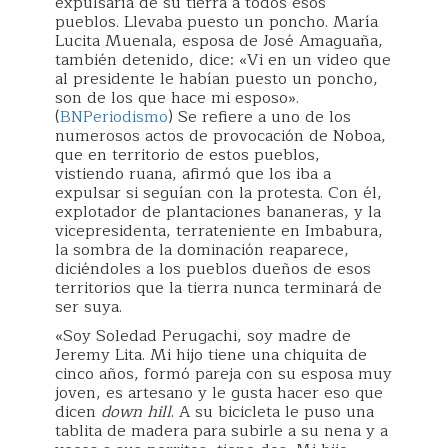
expulsaría de su tierra a todos esos
pueblos. Llevaba puesto un poncho. María
Lucita Muenala, esposa de José Amaguaña,
también detenido, dice: «Vi en un video que
al presidente le habían puesto un poncho,
son de los que hace mi esposo».
(
BNPeriodismo
) Se refiere a uno de los
numerosos actos de provocación de Noboa,
que en territorio de estos pueblos,
vistiendo ruana, afirmó que los iba a
expulsar si seguían con la protesta. Con él,
explotador de plantaciones bananeras, y la
vicepresidenta, terrateniente en Imbabura,
la sombra de la dominación reaparece,
diciéndoles a los pueblos dueños de esos
territorios que la tierra nunca terminará de
ser suya.
«Soy Soledad Perugachi, soy madre de
Jeremy Lita. Mi hijo tiene una chiquita de
cinco años, formó pareja con su esposa muy
joven, es artesano y le gusta hacer eso que
dicen
down hill
. A su bicicleta le puso una
tablita de madera para subirle a su nena y a