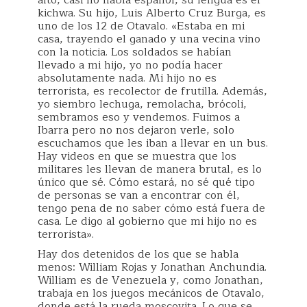
kichwa. Su hijo, Luis Alberto Cruz Burga, es
uno de los 12 de Otavalo. «Estaba en mi
casa, trayendo el ganado y una vecina vino
con la noticia. Los soldados se habían
llevado a mi hijo, yo no podía hacer
absolutamente nada. Mi hijo no es
terrorista, es recolector de frutilla. Además,
yo siembro lechuga, remolacha, brócoli,
sembramos eso y vendemos. Fuimos a
Ibarra pero no nos dejaron verle, solo
escuchamos que les iban a llevar en un bus.
Hay videos en que se muestra que los
militares les llevan de manera brutal, es lo
único que sé. Cómo estará, no sé qué tipo
de personas se van a encontrar con él,
tengo pena de no saber cómo está fuera de
casa. Le digo al gobierno que mi hijo no es
terrorista».
Hay dos detenidos de los que se habla
menos: William Rojas y Jonathan Anchundia.
William es de Venezuela y, como Jonathan,
trabaja en los juegos mecánicos de Otavalo,
donde está la rueda moscovita. Lo que se