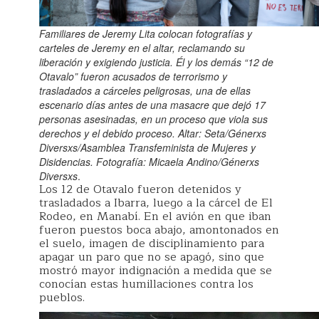
Familiares de Jeremy Lita colocan fotografías y
carteles de Jeremy en el altar, reclamando su
liberación y exigiendo justicia. Él y los demás “12 de
Otavalo” fueron acusados de terrorismo y
trasladados a cárceles peligrosas, una de ellas
escenario días antes de una masacre que dejó 17
personas asesinadas, en un proceso que viola sus
derechos y el debido proceso.
Altar: Seta/Génerxs
Diversxs/Asamblea Transfeminista de Mujeres y
Disidencias. Fotografía: Micaela Andino/Génerxs
Diversxs
.
Los 12 de Otavalo fueron detenidos y
trasladados a Ibarra, luego a la cárcel de El
Rodeo, en Manabí. En el avión en que iban
fueron puestos boca abajo, amontonados en
el suelo, imagen de disciplinamiento para
apagar un paro que no se apagó, sino que
mostró mayor indignación a medida que se
conocían estas humillaciones contra los
pueblos.