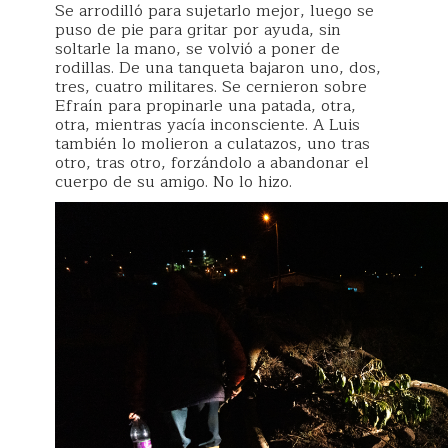
Se arrodilló para sujetarlo mejor, luego se
puso de pie para gritar por ayuda, sin
soltarle la mano, se volvió a poner de
rodillas. De una tanqueta bajaron uno, dos,
tres, cuatro militares. Se cernieron sobre
Efraín para propinarle una patada, otra,
otra, mientras yacía inconsciente. A Luis
también lo molieron a culatazos, uno tras
otro, tras otro, forzándolo a abandonar el
cuerpo de su amigo. No lo hizo.