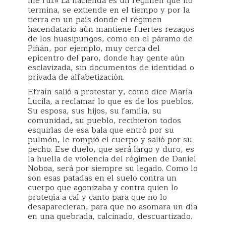
me fui.» La hacienda es un régimen que no
termina, se extiende en el tiempo y por la
tierra en un país donde el régimen
hacendatario aún mantiene fuertes rezagos
de los huasipungos, como en el páramo de
Piñán, por ejemplo, muy cerca del
epicentro del paro, donde hay gente aún
esclavizada, sin documentos de identidad o
privada de alfabetización.
Efraín salió a protestar y, como dice María
Lucila, a reclamar lo que es de los pueblos.
Su esposa, sus hijos, su familia, su
comunidad, su pueblo, recibieron todos
esquirlas de esa bala que entró por su
pulmón, le rompió el cuerpo y salió por su
pecho. Ese duelo, que será largo y duro, es
la huella de violencia del régimen de Daniel
Noboa, será por siempre su legado. Como lo
son esas patadas en el suelo contra un
cuerpo que agonizaba y contra quien lo
protegía a cal y canto para que no lo
desaparecieran, para que no asomara un día
en una quebrada, calcinado, descuartizado.