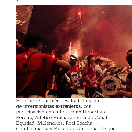
El informe también resalta la llegada
de
inversionistas extranjeros
, con
participación en clubes como Deportivo
Pereira, Atlético Huila, América de Cali, La
Equidad, Millonarios, Real Soacha
Cundinamarca y Fortaleza. Una señal de que