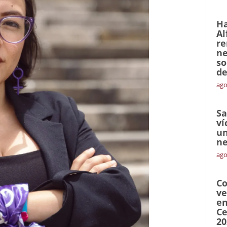
Ha
Al
re
ne
so
de
ago
Sa
ví
un
ne
ago
Co
ve
en
Ce
20