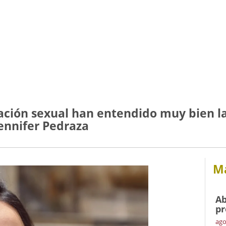
tación sexual han entendido muy bien l
ennifer Pedraza
Má
Ab
pr
ago