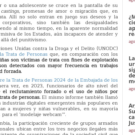
o una adolescente se cruce en la pantalla de su
,
castings
, promesas de amor o migración que, en
ata. Allí no solo entran en juego sus deseos y la
¿M
 corporativos, sino también las desigualdades
ci
riendo al mismo tiempo, en la aparente normalidad
ap
ermisiva de los Estados, aún incapaces de atender y
re
allá del punitivismo.
ago
aciones Unidas contra la Droga y el Delito (UNODC)
la Trata de Personas
que, en comparación con los
La
ñas son víctimas de trata con fines de explotación
ur
son detectados con mayor frecuencia en trabajos
si
d forzada.
de
re la Trata de Personas 2024 de la Embajada de los
me
ra vez, en 2023, funcionarios de alto nivel del
ago
 el reclutamiento forzado o el uso de niños por
trata de personas.
El mismo informe también llamó
s industrias digitales emergentes más populares en
Ar
utan a mujeres y niñas vulnerables, en su mayoría
Su
 para el ‘modelaje webcam’”.
ca
Ju
mbia, la participación creciente de grupos armados
onales ubican entre los tres negocios ilegales más
ago
istente de organizaciones de la sociedad civil que