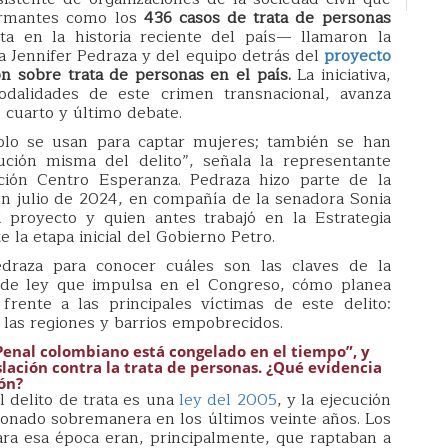
larmantes como los
436 casos de trata de personas
a en la historia reciente del país— llamaron la
a Jennifer Pedraza y del equipo detrás del
proyecto
ión sobre trata de personas en el país.
La iniciativa,
dalidades de este crimen transnacional, avanza
 cuarto y último debate.
solo se usan para captar mujeres; también se han
ión misma del delito”, señala la representante
ición Centro Esperanza. Pedraza hizo parte de la
en julio de 2024, en compañía de la senadora Sonia
l proyecto y quien antes trabajó en la Estrategia
 la etapa inicial del Gobierno Petro.
draza para conocer cuáles son las claves de la
o de ley que impulsa en el Congreso, cómo planea
frente a las principales víctimas de este delito:
 las regiones y barrios empobrecidos.
Penal colombiano está congelado en el tiempo”, y
islación contra la trata de personas. ¿Qué evidencia
ión?
l delito de trata es una
ley del 2005
, y la ejecución
cionado sobremanera en los últimos veinte años. Los
ra esa época eran, principalmente, que raptaban a