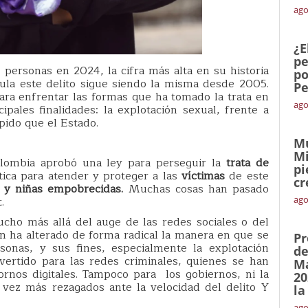
ago
¿E
pe
 personas en 2024, la cifra más alta en su historia
po
gula este delito sigue siendo la misma desde 2005.
Pe
ara enfrentar las formas que ha tomado la trata en
ago
cipales finalidades: la explotación sexual, frente a
ido que el Estado.
Mu
Mi
lombia aprobó una ley para perseguir la
trata de
pi
tica para atender y proteger a las
víctimas
de este
cr
y
niñas empobrecidas
.
Muchas cosas han pasado
t.
ago
cho más allá del auge de las redes sociales o del
én ha alterado de forma radical la manera en que se
Pr
sonas, y sus fines, especialmente la explotación
de
vertido para las redes criminales, quienes se han
Ma
rnos digitales. Tampoco para los gobiernos, ni la
20
 vez más rezagados ante la velocidad del delito Y
la
ago