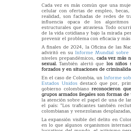
Cada vez es más común que una mujer 
celular con ofertas de empleo, becas
realidad, son fachadas de redes de tr
influencia opaca de los algoritmos
estructurales que atraviesa. Todo ocur
de la vida cotidiana y bajo la mirada p
prevenir el problema con eficacia y más 
A finales de 2024, la Oficina de las N
adviritó en su
Informe Mundial sobre 
niveles prepandémicos,
cada vez más ni
sexual.
También alertó que
los niños 
forzados y en situaciones de criminalida
En el caso de Colombia, un
Informe sob
Estados Unidos
destacó que por, prime
gobierno colombiano
reconocieron que
grupos armados ilegales son formas de 
la atención sobre el papel de una de la
el país: “Los traficantes también recl
colombianas y venezolanas desplazadas,
La expansión visible del delito en Colo
en lo que algunos organismos internaci
lucrativos del mundo, el activismo pers