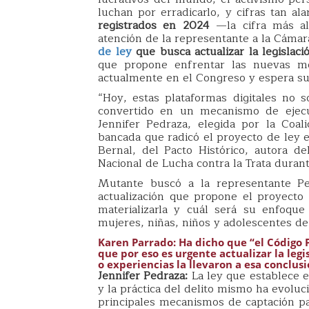
luchan por erradicarlo, y cifras tan a
registrados en 2024
—la cifra más alt
atención de la representante a la Cámar
de ley
que busca actualizar la legislac
que propone enfrentar las nuevas mo
actualmente en el Congreso y espera su
“Hoy, estas plataformas digitales no 
convertido en un mecanismo de ejecuc
Jennifer Pedraza, elegida por la Coal
bancada que radicó el proyecto de ley 
Bernal, del Pacto Histórico, autora de
Nacional de Lucha contra la Trata durante
Mutante buscó a la representante Pe
actualización que propone el proyect
materializarla y cuál será su enfoque 
mujeres, niñas, niños y adolescentes de
Karen Parrado: Ha dicho que “el Código 
que por eso es urgente actualizar la leg
o experiencias la llevaron a esa conclus
Jennifer Pedraza:
La ley que establece e
y la práctica del delito mismo ha evolu
principales mecanismos de captación pa