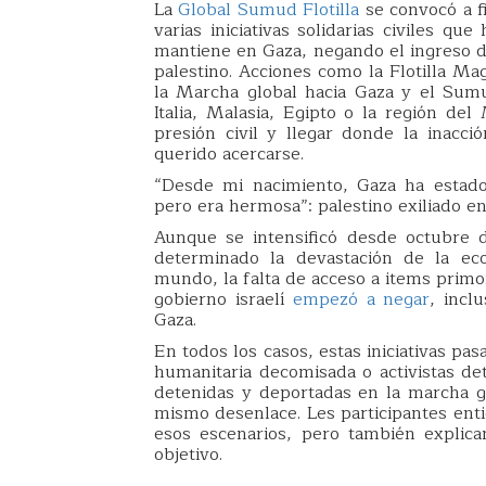
La
Global Sumud Flotilla
se convocó a fi
varias iniciativas solidarias civiles q
mantiene en Gaza, negando el ingreso de
palestino. Acciones como la Flotilla Mag
la Marcha global hacia Gaza y el Sum
Italia, Malasia, Egipto o la región de
presión civil y llegar donde la inacc
querido acercarse.
“Desde mi nacimiento, Gaza ha estado 
pero era hermosa”: palestino exiliado e
Aunque se intensificó desde octubre 
determinado la devastación de la eco
mundo, la falta de acceso a items primo
gobierno israelí
empezó a negar
, incl
Gaza.
En todos los casos, estas iniciativas pa
humanitaria decomisada o activistas d
detenidas y deportadas en la marcha gl
mismo desenlace. Les participantes ent
esos escenarios, pero también explica
objetivo.