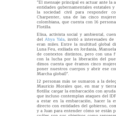
“El mensaje principal es actuar ante la 
entidades gubernamentales estatales y 
la sociedad civil para responder co
Charpenter, una de las cinco mujeres
colombiana, que cuenta con 16 persona
Flotilla.
Elisa, activista social y ambiental, cu
del
Abya Yala
, invitó a interesades d
eran miles. Entre la multitud global di
Luna Feu, exiliada en Jordania, Manuela
de contextos distintos, pero con una fu
con la lucha por la liberación del pue
dimos cuenta que éramos cinco mujeres
poner nuestros cuerpos y abrir ese cor
Marcha global)”.
12 personas más se sumaron a la dele
Mauricio Morales que, en mar y tierra,
flotilla: cargar la embarcación con ayud
que incluso contemplan ataques del IDF
a estar en la embarcación, hacer la 
directo con entidades del gobierno, com
y a Juan para entender cómo se están p
cuáles son sus objetivos como represen