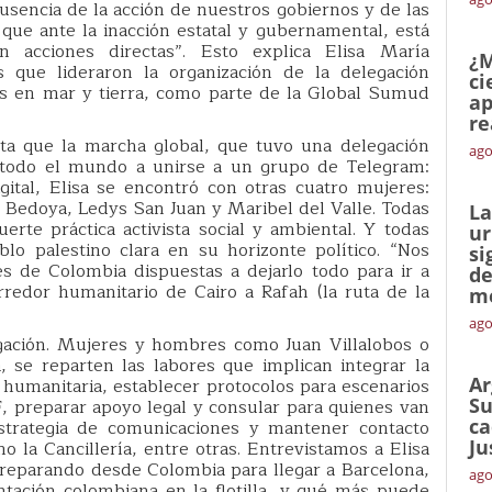
ausencia de la acción de nuestros gobiernos y de las
que ante la inacción estatal y gubernamental, está
n acciones directas”. Esto explica Elisa María
¿M
 que lideraron la organización de la delegación
ci
s en mar y tierra, como parte de la Global Sumud
ap
re
enta que la marcha global, que tuvo una delegación
ago
e todo el mundo a unirse a un grupo de Telegram:
gital, Elisa se encontró con otras cuatro mujeres:
 Bedoya, Ledys San Juan y Maribel del Valle. Todas
La
erte práctica activista social y ambiental. Y todas
ur
blo palestino clara en su horizonte político. “Nos
si
 de Colombia dispuestas a dejarlo todo para ir a
de
redor humanitario de Cairo a Rafah (la ruta de la
me
ago
gación. Mujeres y hombres como Juan Villalobos o
 se reparten las labores que implican integrar la
Ar
a humanitaria, establecer protocolos para escenarios
Su
, preparar apoyo legal y consular para quienes van
ca
estrategia de comunicaciones y mantener contacto
Ju
o la Cancillería, entre otras. Entrevistamos a Elisa
reparando desde Colombia para llegar a Barcelona,
ago
tación colombiana en la flotilla, y qué más puede