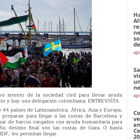
Ha
Al
re
ne
so
de
ago
Sa
ví
un
ne
o intento de la sociedad civil para llevar ayuda
ago
osto y hay una delegación colombiana. ENTREVISTA.
e 44 países de Latinoamérica, África, Asia y Europa,
Co
 preparan para llegar a las costas de Barcelona y
ve
nar de barcos cargados con ayuda humanitaria para
en
Su destino final son las costas de Gaza. O hasta
Ce
IDF, les permitan llegar.
20