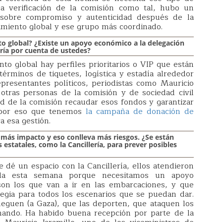
 la verificación de la comisión como tal, hubo un
, sobre compromiso y autenticidad después de la
imiento global y ese grupo más coordinado.
o global? ¿Existe un apoyo económico a la delegación
ría por cuenta de ustedes?
nto global hay perfiles prioritarios o VIP que están
érminos de tiquetes, logística y estadía alrededor
epresentantes políticos, periodistas como Mauricio
otras personas de la comisión y de sociedad civil
ad de la comisión recaudar esos fondos y garantizar
s por eso que tenemos
la campaña de donación de
ra esa gestión.
más impacto y eso conlleva más riesgos. ¿Se están
statales, como la Cancillería, para prever posibles
 dé un espacio con la Cancillería, ellos atendieron
da esta semana porque necesitamos un apoyo
son los que van a ir en las embarcaciones, y que
egia para todos los escenarios que se puedan dar.
leguen (a Gaza), que las deporten, que ataquen los
onando. Ha habido buena recepción por parte de la