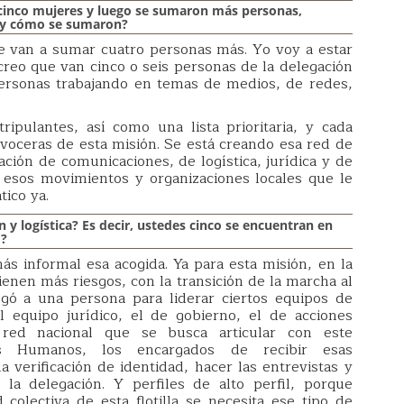
 cinco mujeres y luego se sumaron más personas,
y y cómo se sumaron?
e van a sumar cuatro personas más. Yo voy a estar
 creo que van cinco o seis personas de la delegación
ersonas trabajando en temas de medios, de redes,
tripulantes, así como una lista prioritaria, y cada
voceras de esta misión. Se está creando esa red de
ción de comunicaciones, de logística, jurídica y de
 esos movimientos y organizaciones locales que le
atico ya.
y logística? Es decir, ustedes cinco se encuentran en
ó?
s informal esa acogida. Ya para esta misión, en la
enen más riesgos, con la transición de la marcha al
gó a una persona para liderar ciertos equipos de
l equipo jurídico, el de gobierno, el de acciones
 red nacional que se busca articular con este
s Humanos, los encargados de recibir esas
a verificación de identidad, hacer las entrevistas y
 la delegación. Y perfiles de alto perfil, porque
 colectiva de esta flotilla se necesita ese tipo de