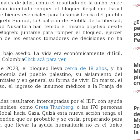
nales de julio, como el resultado de la unión entre
ago
ue han intentado romper el bloqueo ilegal que Israel
 bienes esenciales para la subsistencia del pueblo
rebí Sumud, la Coalición de Flotilla de la libertad,
¿E
ud Nusantara han tenido el mismo objetivo desde
pe
l Magreb: juntarse para romper el bloqueo, ejercer
po
ión de los estados tomadores de decisiones no ha
Pe
ago
bajo asedio. La vida era económicamente difícil,
n Colombia
Click acá para ver
Mu
de 2023, el bloqueo lleva
cerca de 18 años
, y ha
Mi
nomía del pueblo palestino, su aislamiento del
pi
rdiales y en general su forma de vivir. En marzo, el
cr
uso, el ingreso de insumos médicos a la Franja de
ago
sadas resultaron interceptadas por el IDF, con ayuda
etenides, como
Greta Thunberg
, o las 170 personas
Pr
obal hacia Gaza. Quizá esta nueva acción tenga el
de
ienden que es probable y se están preparando para
Ma
n que llevar la ayuda humanitaria no es el único
20
la
ago