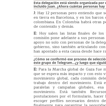
Esta delegación está siendo organizada por
incluido Juan. ¿Ahora cuántas personas ha
J
: Hay 12 personas pero entiendo que s
en tierra en Barcelona, y en los barcos
colombiana. En Colombia habrá otras p
de contenido y demás.
E
: Hoy salen las listas finales de los 
comisión pone adelante a sus personas 
apoyo no solo con personas de la delega
gobierno, sino también articulando con
han apostado a esta causa desde hace r
¿Cómo se conformó ese proceso de selección 
este grupo de Telegram…¿y luego que sigui
E:
Para la Marcha global de Gaza fue má
que se espera más impacto y con esto vi
movimiento global, cada comisión dele
trabajo dentro del movimiento. Está e
paralelas y campañas globales, esa
movimiento. Está también Recurso
postulaciones por el formulario, hacer l
escoger perfiles necesarios dentro de
finalmente para garantizar la seguridad