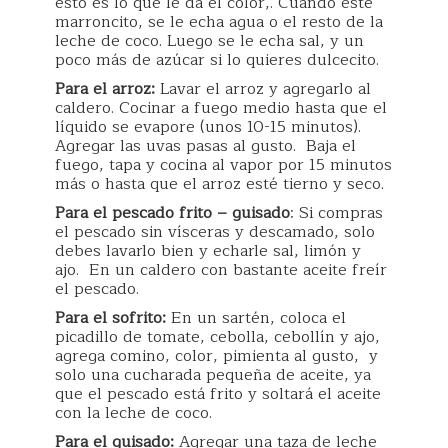
esto es lo que le da el color,. Cuando esté
marroncito, se le echa agua o el resto de la
leche de coco. Luego se le echa sal, y un
poco más de azúcar si lo quieres dulcecito.
Para el arroz:
Lavar el arroz y agregarlo al
caldero. Cocinar a fuego medio hasta que el
líquido se evapore (unos 10-15 minutos).
Agregar las uvas pasas al gusto. Baja el
fuego, tapa y cocina al vapor por 15 minutos
más o hasta que el arroz esté tierno y seco.
Para el pescado frito – guisado
: Si compras
el pescado sin vísceras y descamado, solo
debes lavarlo bien y echarle sal, limón y
ajo. En un caldero con bastante aceite freír
el pescado.
Para el sofrito:
En un sartén, coloca el
picadillo de tomate, cebolla, cebollín y ajo,
agrega comino, color, pimienta al gusto, y
solo una cucharada pequeña de aceite, ya
que el pescado está frito y soltará el aceite
con la leche de coco.
Para el guisado:
Agregar una taza de leche