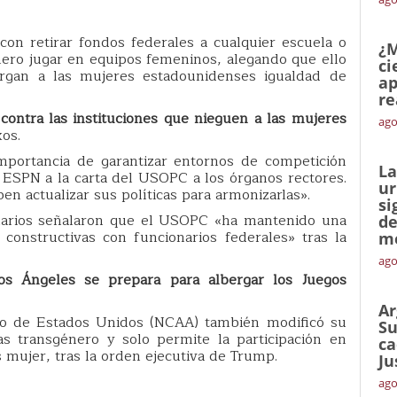
on retirar fondos federales a cualquier escuela o
¿M
nero jugar en equipos femeninos, alegando que ello
ci
torgan a las mujeres estadounidenses igualdad de
ap
re
contra las instituciones que nieguen a las mujeres
ago
os.
 importancia de garantizar entornos de competición
La
a ESPN a la carta del USOPC a los órganos rectores.
ur
en actualizar sus políticas para armonizarlas».
si
arios señalaron que el USOPC «ha mantenido una
de
constructivas con funcionarios federales» tras la
me
ago
os Ángeles se prepara para albergar los Juegos
Ar
rio de Estados Unidos (NCAA) también modificó su
Su
tas transgénero y solo permite la participación en
ca
 mujer, tras la orden ejecutiva de Trump.
Ju
ago