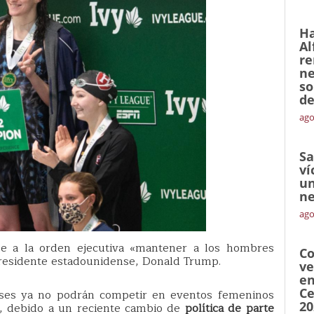
Ha
Al
re
ne
so
de
ago
Sa
ví
un
ne
ago
de a la orden ejecutiva «mantener a los hombres
Co
presidente estadounidense, Donald Trump.
ve
en
Ce
ses ya no podrán competir en eventos femeninos
20
s, debido a un reciente cambio de
política de parte