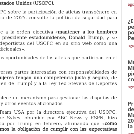
Estados Unidos (USOPC).
ago
C sobre la participación de atletas transgénero en
lio de 2025, consulte la política de seguridad para
¿E
pe
e a la orden ejecutiva «
mantener a los hombres
po
l presidente estadounidense, Donald Trump
, y se
Pe
a deportistas del USOPC en su sitio web como una
ago
icionales».
 oportunidades de los atletas que participan en el
Mu
Mi
ersas partes interesadas con responsabilidades de
pi
ujeres tengan una competencia justa y segura
, de
cr
rden de Trump) y a la Ley Ted Stevens de Deportes
ago
blece un mecanismo para gestionar las disputas de
 y otros eventos aficionados.
Pr
de
Team USA por la directora ejecutiva del USOPC,
Ma
ene Sykes, obtenido por ABC News y ESPN, hizo
20
dida por Trump en febrero, afirmando que «
como
la
emos la obligación de cumplir con las expectativas
ago