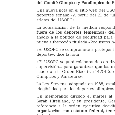
del Comité Olímpico y Paralímpico de 
Una nueva nota en el sitio web del USOP
deportes señala: «A partir del 21 de ju
atletas del USOPC».
La actualización de la medida respond
fuera de los deportes femeninos» de
añadió a la política de seguridad par
nueva subsección titulada «Requisitos Ad
«El USOPC se compromete a proteger las
deporte», dice la nota.
«El USOPC seguirá colaborando con div
supervisión… para
garantizar que las m
acuerdo a la Orden Ejecutiva 14201 (o
Olímpicos y Amateurs».
La Ley Stevens, adoptada en 1988, esta
elegibilidad para los deportes olímpicos
Un memorando dirigido el martes al 
Sarah Hirshland, y su presidente, G
referencia a la orden ejecutiva deci
organización con estatuto federal, ten