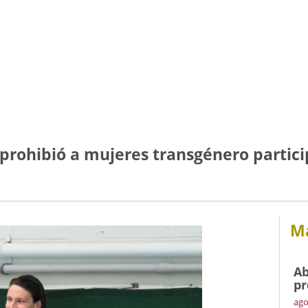
prohibió a mujeres transgénero partic
Má
Ab
pr
ago