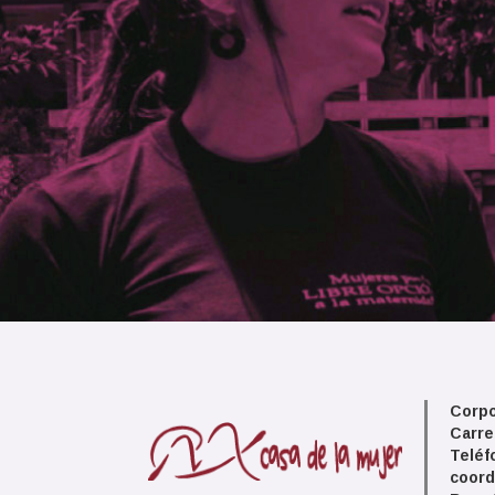
Corpo
Carre
Teléf
coord