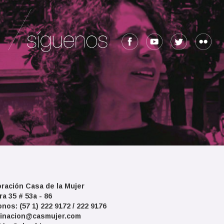
ración Casa de la Mujer
ra 35 # 53a - 86
onos: (57 1) 222 9172 / 222 9176
inacion@casmujer.com