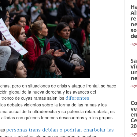
Ha
Al
re
ne
so
de
ago
Sa
ví
un
ne
chas, pero en situaciones de crisis y ataque frontal, se hace
ago
ación global de la nueva derecha y los avances del
diferentes
l tronco de cuyas ramas salen los
Co
 los debates violentos sobre la forma de las ramas y los
ve
rama actual de la ultraderecha y su potencia retardataria, es
en
 aliadas con quienes tenemos desacuerdos y a los grupos
Ce
20
personas trans debían o podrían enarbolar las
las
ago
n usar, y mientras algunas pensadoras retomaban