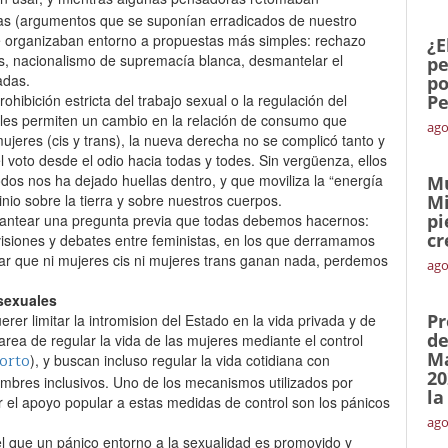
eas (argumentos que se suponían erradicados de nuestro
s se organizaban entorno a propuestas más simples: rechazo
¿E
es, nacionalismo de supremacía blanca, desmantelar el
pe
das.‌
po
hibición estricta del trabajo sexual o la regulación del
Pe
ales permiten un cambio en la relación de consumo que
ago
ujeres (cis y trans), la nueva derecha no se complicó tanto y
voto desde el odio hacia todas y todes. Sin vergüenza, ellos
odos nos ha dejado huellas dentro, y que moviliza la “energía
Mu
o sobre la tierra y sobre nuestros cuerpos.‌
Mi
pi
lantear una pregunta previa que todas debemos hacernos:
cr
visiones y debates entre feministas, en los que derramamos
ar que ni mujeres cis ni mujeres trans ganan nada, perdemos
ago
 sexuales
Pr
rer limitar la intromision del Estado en la vida privada y de
de
area de regular la vida de las mujeres mediante el control
Ma
orto
), y buscan incluso regular la vida cotidiana con
20
nombres inclusivos. Uno de los mecanismos utilizados por
la
 el apoyo popular a estas medidas de control son los pánicos
ago
el que un pánico entorno a la sexualidad es promovido y