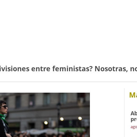
ivisiones entre feministas? Nosotras, n
Má
Ab
pr
ago