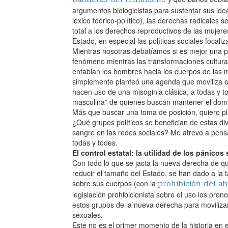
argumentos biologicistas para sustentar sus id
léxico teórico-político), las derechas radicale
total a los derechos reproductivos de las mujer
Estado, en especial las políticas sociales focaliza
Mientras nosotras debatíamos si es mejor una pro
fenómeno mientras las transformaciones cultur
entablan los hombres hacia los cuerpos de las m
simplemente planteó una agenda que moviliza el 
hacen uso de una misoginia clásica, a todas y t
masculina” de quienes buscan mantener el domini
Más que buscar una toma de posición, quiero p
¿Qué grupos políticos se benefician de estas di
sangre en las redes sociales? Me atrevo a pens
todas y todes.‌
El control estatal: la utilidad de los pánicos
Con todo lo que se jacta la nueva derecha de que
reducir el tamaño del Estado, se han dado a la t
prohibición del ab
sobre sus cuerpos (con la
legislación prohibicionista sobre el uso los pro
estos grupos de la nueva derecha para movilizar
sexuales.‌
Este no es el primer momento de la historia en 