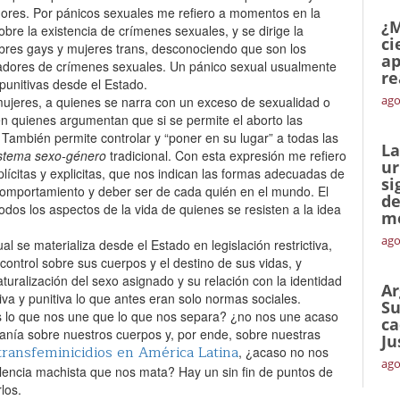
dores. Por pánicos sexuales me refiero a momentos en la
¿M
obre la existencia de crímenes sexuales, y se dirige la
ci
res gays y mujeres trans, desconociendo que son los
ap
radores de crímenes sexuales. Un pánico sexual usualmente
re
unitivas desde el Estado.‌
ago
mujeres, a quienes se narra con un exceso de sexualidad o
en quienes argumentan que si se permite el aborto las
También permite controlar y “poner en su lugar” a todas las
La
stema sexo-género
tradicional. Con esta expresión me refiero
ur
plícitas y explicitas, que nos indican las formas adecuadas de
si
comportamiento y deber ser de cada quién en el mundo. El
de
odos los aspectos de la vida de quienes se resisten a la idea
me
ago
al se materializa desde el Estado en legislación restrictiva,
control sobre sus cuerpos y el destino de sus vidas, y
turalización del sexo asignado y su relación con la identidad
Ar
tiva y punitiva lo que antes eran solo normas sociales.‌
Su
 lo que nos une que lo que nos separa? ¿no nos une acaso
ca
ranía sobre nuestros cuerpos y, por ende, sobre nuestras
Ju
 transfeminicidios en América Latina
, ¿acaso no nos
ago
olencia machista que nos mata? Hay un sin fin de puntos de
os.‌