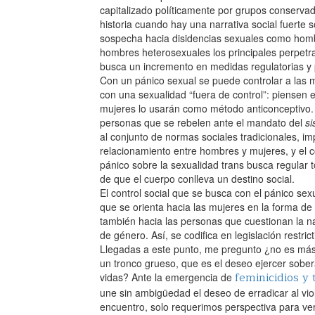
capitalizado políticamente por grupos conserva
historia cuando hay una narrativa social fuerte s
sospecha hacia disidencias sexuales como homb
hombres heterosexuales los principales perpet
busca un incremento en medidas regulatorias y p
Con un pánico sexual se puede controlar a las 
con una sexualidad “fuera de control”: piensen 
mujeres lo usarán como método anticonceptivo. 
personas que se rebelen ante el mandato del
si
al conjunto de normas sociales tradicionales, im
relacionamiento entre hombres y mujeres, y el 
pánico sobre la sexualidad trans busca regular t
de que el cuerpo conlleva un destino social.‌
El control social que se busca con el pánico sexu
que se orienta hacia las mujeres en la forma de 
también hacia las personas que cuestionan la na
de género. Así, se codifica en legislación restric
Llegadas a este punto, me pregunto ¿no es más
un tronco grueso, que es el deseo ejercer sobe
feminicidios y
vidas? Ante la emergencia de
une sin ambigüedad el deseo de erradicar al vi
encuentro, solo requerimos perspectiva para verl