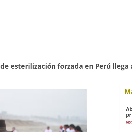
de esterilización forzada en Perú llega 
Má
Ab
pr
ago