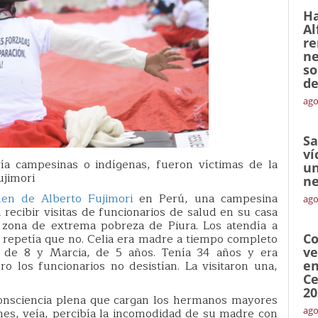
Ha
Al
re
ne
so
de
ago
Sa
ví
ía campesinas o indígenas, fueron víctimas de la
un
ujimori
ne
men de Alberto Fujimori
en Perú, una campesina
ago
ecibir visitas de funcionarios de salud en su casa
 zona de extrema pobreza de Piura. Los atendía a
 repetía que no. Celia era madre a tiempo completo
Co
a, de 8 y Marcia, de 5 años. Tenía 34 años y era
ve
ero los funcionarios no desistían. La visitaron una,
en
Ce
20
consciencia plena que cargan los hermanos mayores
ago
nes, veía, percibía la incomodidad de su madre con