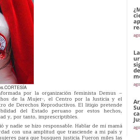
¿M
ci
ap
re
ago
La
ur
si
de
me
ago
amos.CORTESÍA
nformada por la organización feminista Demus –
hos de la Mujer-, el Centro por la Justicia y el
Ar
tro de Derechos Reproductivos. El litigio pretende
Su
abilidad del Estado peruano por estos hechos,
ca
 y, por tanto, imprescriptibles.
Ju
ció y nadie se hizo responsable. Hablar de mi mamá
ago
verdad con una amplitud que trasciende a mi país y
 mujeres para que busquen justicia. Fueron miles las