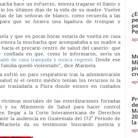
hacha hace un esfuerzo, intenta tragarse el llanto y
io los últimos días de la vida de su madre. Vuelve
¿E
itas de las señoras de blanco, como recuerda a las
pe
para que se hiciera una ligadura de trompas y
po
Pe
ela y que en pocas horas estaría de vuelta en casa
ago
rememora la muchacha que acompañaba a su madre a
s hacia el precario centro de salud del caserío- que
 confiada en que, como le informaron, sería un
Mu
ió de casa tranquila y nunca regresó.
Desde ese
Mi
familia quedó violentado”, dice Marisela.
pi
cr
a sufrió un paro respiratorio tras la administración
alud ni el centro médico tenían los recursos ni la
ago
que trasladarla a Piura donde estuvo en cuidados
Pr
víctimas mortales de las esterilizaciones forzadas
de
ri y su Ministerio de Salud para hacer control
Ma
en llegar a la Corte Interamericana de Derechos
20
nte la audiencia en Guatemala del 172° Periodo de
la
Marisela da su testimonio buscando justicia y
ago