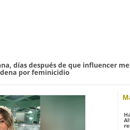
a, días después de que influencer me
ndena por feminicidio
Má
Ha
Al
re