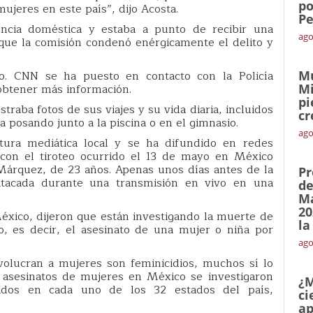
po
jeres en este país”, dijo Acosta.
Pe
encia doméstica y estaba a punto de recibir una
ago
que la comisión condenó enérgicamente el delito y
ato. CNN se ha puesto en contacto con la Policía
Mu
 obtener más información.
Mi
pi
raba fotos de sus viajes y su vida diaria, incluidos
cr
la posando junto a la piscina o en el gimnasio.
ago
tura mediática local y se ha difundido en redes
con el tiroteo ocurrido el 13 de mayo en México
 Márquez, de 23 años. Apenas unos días antes de la
Pr
tacada durante una transmisión en vivo en una
de
Ma
20
México, dijeron que están investigando la muerte de
la
, es decir, el asesinato de una mujer o niña por
ago
volucran a mujeres son feminicidios, muchos sí lo
 asesinatos de mujeres en México se investigaron
¿M
tados en cada uno de los 32 estados del país,
ci
ap