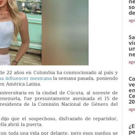
ne
so
de
ago
Sa
ví
un
ne
ago
de 22 años en Colombia ha conmocionado al país y
na influencer mexicana
la semana pasada, poniendo
Co
 en América Latina.
ve
en
niversitaria en la ciudad de Cúcuta, al noreste de
Ce
enezuela, fue presuntamente asesinada el 15 de
20
residenta de la Comisión Nacional de Género del
ago
dijo que el sospechoso, disfrazado de repartidor,
la abrió la puerta.
¿E
pe
on toda una vida por delante, pero esos sueños se