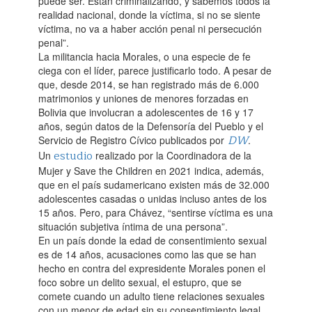
puede ser. Están criminalizando, y sabemos todos la
realidad nacional, donde la víctima, si no se siente
víctima, no va a haber acción penal ni persecución
penal”.‌
La militancia hacia Morales, o una especie de fe
ciega con el líder, parece justificarlo todo. A pesar de
que, desde 2014, se han registrado más de 6.000
matrimonios y uniones de menores forzadas en
Bolivia que involucran a adolescentes de 16 y 17
años, según datos de la Defensoría del Pueblo y el
DW
Servicio de Registro Cívico publicados por
.
estudio
Un
realizado por la Coordinadora de la
Mujer y Save the Children en 2021 indica, además,
que en el país sudamericano existen más de 32.000
adolescentes casadas o unidas incluso antes de los
15 años. Pero, para Chávez, “sentirse víctima es una
situación subjetiva íntima de una persona”.‌
En un país donde la edad de consentimiento sexual
es de 14 años, acusaciones como las que se han
hecho en contra del expresidente Morales ponen el
foco sobre un delito sexual, el estupro, que se
comete cuando un adulto tiene relaciones sexuales
con un menor de edad sin su consentimiento legal,