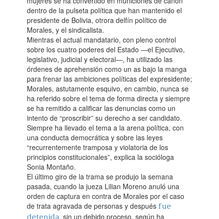
mujeres se ha convertido en municiones de cañón
dentro de la pulseta política que han mantenido el
presidente de Bolivia, otrora delfín político de
Morales, y el sindicalista.‌
Mientras el actual mandatario, con pleno control
sobre los cuatro poderes del Estado —el Ejecutivo,
legislativo, judicial y electoral—, ha utilizado las
órdenes de aprehensión como un as bajo la manga
para frenar las ambiciones políticas del expresidente;
Morales, astutamente esquivo, en cambio, nunca se
ha referido sobre el tema de forma directa y siempre
se ha remitido a calificar las denuncias como un
intento de “proscribir” su derecho a ser candidato.
Siempre ha llevado el tema a la arena política, con
una conducta democrática y sobre las leyes
“recurrentemente tramposa y violatoria de los
principios constitucionales”, explica la socióloga
Sonia Montaño.‌
El último giro de la trama se produjo la semana
pasada, cuando la jueza Lilian Moreno anuló una
orden de captura en contra de Morales por el caso
fue
de trata agravada de personas y después
detenida
, sin un debido proceso, según ha