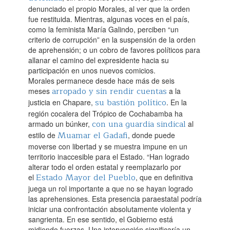
denunciado el propio Morales, al ver que la orden
fue restituida. Mientras, algunas voces en el país,
como la feminista María Galindo, perciben “un
criterio de corrupción” en la suspensión de la orden
de aprehensión; o un cobro de favores políticos para
allanar el camino del expresidente hacia su
participación en unos nuevos comicios.‌
Morales permanece desde hace más de seis
arropado y sin rendir cuentas
meses
a la
su bastión político
justicia en Chapare,
. En la
región cocalera del Trópico de Cochabamba ha
con una guardia sindical
armado un búnker,
al
Muamar el Gadafi
estilo de
, donde puede
moverse con libertad y se muestra impune en un
territorio inaccesible para el Estado. “Han logrado
alterar todo el orden estatal y reemplazarlo por
Estado Mayor del Pueblo
el
, que en definitiva
juega un rol importante a que no se hayan logrado
las aprehensiones. Esta presencia paraestatal podría
iniciar una confrontación absolutamente violenta y
sangrienta. En ese sentido, el Gobierno está
midiendo fuerzas. Una intervención significaría un