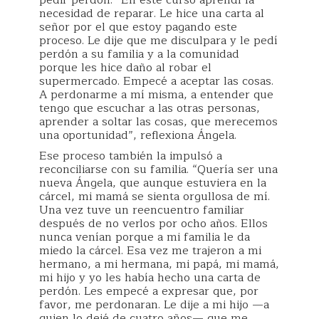
pedir perdón. “En este curso aprendí la
necesidad de reparar. Le hice una carta al
señor por el que estoy pagando este
proceso. Le dije que me disculpara y le pedí
perdón a su familia y a la comunidad
porque les hice daño al robar el
supermercado. Empecé a aceptar las cosas.
A perdonarme a mí misma, a entender que
tengo que escuchar a las otras personas,
aprender a soltar las cosas, que merecemos
una oportunidad”, reflexiona Ángela.
Ese proceso también la impulsó a
reconciliarse con su familia. “Quería ser una
nueva Ángela, que aunque estuviera en la
cárcel, mi mamá se sienta orgullosa de mí.
Una vez tuve un reencuentro familiar
después de no verlos por ocho años. Ellos
nunca venían porque a mi familia le da
miedo la cárcel. Esa vez me trajeron a mi
hermano, a mi hermana, mi papá, mi mamá,
mi hijo y yo les había hecho una carta de
perdón. Les empecé a expresar que, por
favor, me perdonaran. Le dije a mi hijo —a
quien lo dejé de cuatro años— que me