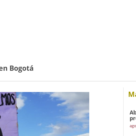
 en Bogotá
Má
Ab
pr
ago