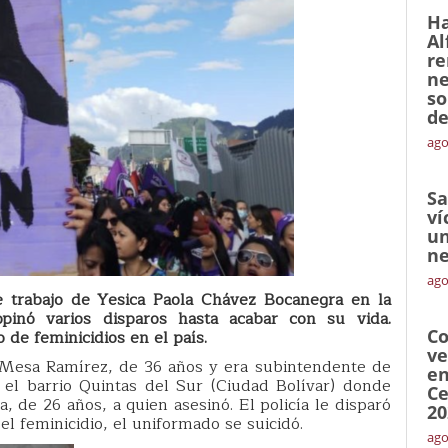
Ha
Al
re
ne
so
de
ago
Sa
ví
un
ne
ago
de trabajo de Yesica Paola Chávez Bocanegra en la
pinó varios disparos hasta acabar con su vida.
Co
 de feminicidios en el país.
ve
n Mesa Ramírez, de 36 años y era subintendente de
en
n el barrio Quintas del Sur (Ciudad Bolívar) donde
Ce
, de 26 años, a quien asesinó. El policía le disparó
20
l feminicidio, el uniformado se suicidó.
ago