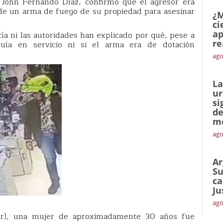
, John Fernando Díaz, confirmó que el agresor era
 de un arma de fuego de su propiedad para asesinar
¿M
ci
ap
icía ni las autoridades han explicado por qué, pese a
re
uía en servicio ni si el arma era de dotación
ago
La
ur
si
de
me
ago
Ar
Su
ca
Ju
ago
var), una mujer de aproximadamente 30 años fue