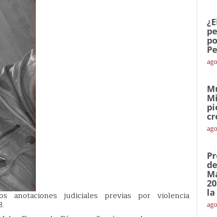
¿E
pe
po
Pe
ago
Mu
Mi
pi
cr
ago
Pr
de
Ma
20
la
 anotaciones judiciales previas por violencia
3.
ago