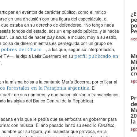
articipar en eventos de carácter público, como el mítico
¿E
carse en una discusión con una figura del espectáculo, el
pe
 que estaba en su derecho de defenderse. “No tengo nada
po
Pe
necesitás fondos del estado, sos un empleado público, y si hacés
tica”. La acusó de hacer
play back
, e incluso, muy a su estilo,
ago
na bolsa de dinero mientras es perseguida por un grupo de
 pobres del Chaco
—, a los que, según su interpretación,
perfil publicado en
Mu
or TV—, le dijo a Leila Guerriero en su
Mi
.
pi
cr
ago
 en la misma bolsa a la cantante María Becerra, por criticar al
os forestales en la Patagonia argentina
. El
a partir de sus nombres, y que hacen alusión a transacciones
Pr
do las siglas del Banco Central de la República).
de
Ma
20
dadana en la que le pedía que se enfocara en gobernar para
la
forma: con música. El año pasado lanzó su sencillo
Fanático
,
ago
 hombre por su figura, y el malestar que provoca, en la