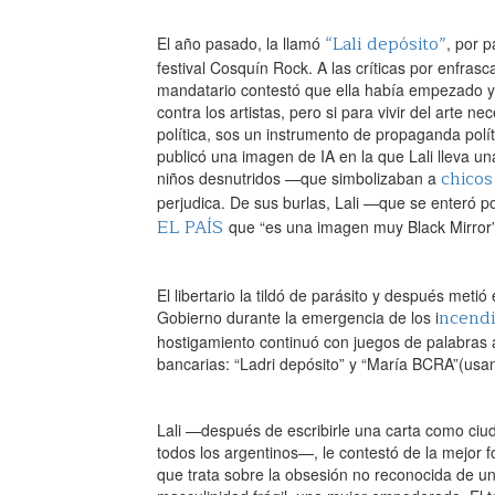
“Lali depósito”
El año pasado, la llamó
, por p
festival Cosquín Rock. A las críticas por enfras
mandatario contestó que ella había empezado y
contra los artistas, pero si para vivir del arte 
política, sos un instrumento de propaganda polí
publicó una imagen de IA en la que Lali lleva u
chicos
niños desnutridos —que simbolizaban a
perjudica. De sus burlas, Lali —que se enteró p
EL PAÍS
que “es una imagen muy Black Mirror”
El libertario la tildó de parásito y después metió
ncendi
Gobierno durante la emergencia de los i
hostigamiento continuó con juegos de palabras 
bancarias: “Ladri depósito” y “María BCRA”(usan
Lali —después de escribirle una carta como ciu
todos los argentinos—, le contestó de la mejor 
que trata sobre la obsesión no reconocida de un