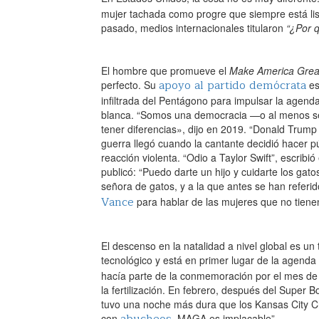
mujer tachada como progre que siempre está list
pasado, medios internacionales titularon
“¿Por 
El hombre que promueve el
Make America Grea
apoyo al partido demócrata
perfecto. Su
es
infiltrada del Pentágono para impulsar la agend
blanca. “Somos una democracia —o al menos se
tener diferencias», dijo en 2019. “Donald Trump
guerra llegó cuando la cantante decidió hacer 
reacción violenta. “Odio a Taylor Swift”, escrib
publicó: “Puedo darte un hijo y cuidarte los gat
señora de gatos, y a la que antes se han referi
Vance
para hablar de las mujeres que no tienen
El descenso en la natalidad a nivel global es u
tecnológico y está en primer lugar de la agenda
hacía parte de la conmemoración por el mes de l
la fertilización. En febrero, después del Super B
tuvo una noche más dura que los Kansas City Ch
abucheos
con
. MAGA es implacable”.