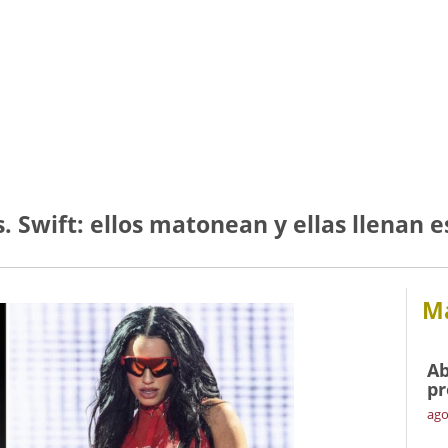
s. Swift: ellos matonean y ellas llenan e
Má
Ab
pr
ago