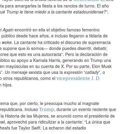
a para amargarles la fiesta a los rancios de turno. El año
qué Trump le tiene miedo a la cantante estadounidense?”.
t Again
encontró en ella el objetivo famoso femenino
 público desde hace años, e incluso llegaron a tildarla de
a
woke
. La cantante ha criticado el discurso de supremacía
 supone que lo somos— donde puedes disentir, debatir,
 cree que esto es una autocracia”. Pero la declaración de
público su apoyo a Kamala Harris, generando en Trump una
ió en mayúsculas en su cuenta de X. Por su parte, Elon Musk
os”. Un mensaje sexista que usa la expresión “
catlady
”, o
vicepresidente J. D.
do otros republicanos, como el
 hijos.
n tema que, por cierto, le preocupa mucho al magnate
Trump
 republicana. Incluso
, durante un evento reciente que
a Historia de las Mujeres, se anunció como el presidente de
owl, aprovechó para ridiculizar a la cantante: “La única que
eafs fue Taylor Swift. La echaron del estadio