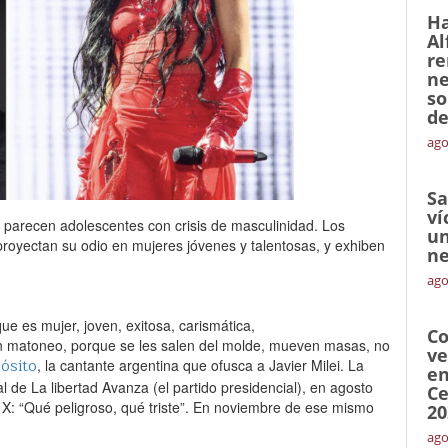
Ha
Al
re
ne
so
de
ago
Sa
ví
 parecen adolescentes con crisis de masculinidad. Los
un
proyectan su odio en mujeres jóvenes y talentosas, y exhiben
ne
ago
ue es mujer, joven, exitosa, carismática,
Co
 matoneo, porque se les salen del molde, mueven masas, no
ve
pósito
, la cantante argentina que ofusca a Javier Milei. La
en
l de La libertad Avanza (el partido presidencial), en agosto
Ce
 X: “Qué peligroso, qué triste”. En noviembre de ese mismo
20
ago