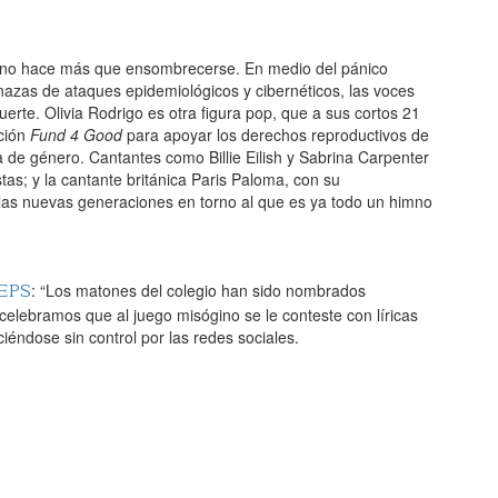
a no hace más que ensombrecerse. En medio del pánico
nazas de ataques epidemiológicos y cibernéticos, las voces
rte. Olivia Rodrigo es otra figura pop, que a sus cortos 21
ación
Fund 4 Good
para apoyar los derechos reproductivos de
ia de género. Cantantes como Billie Eilish y Sabrina Carpenter
as; y la cantante británica Paris Paloma, con su
 las nuevas generaciones en torno al que es ya todo un himno
 EPS
: “Los matones del colegio han sido nombrados
celebramos que al juego misógino se le conteste con líricas
ciéndose sin control por las redes sociales.