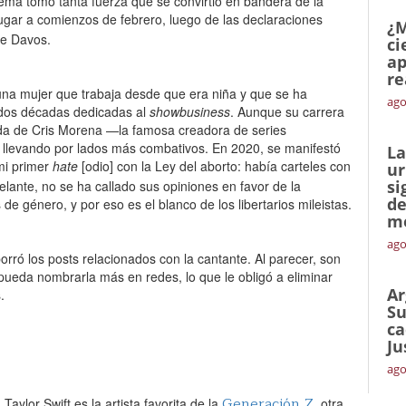
ema tomó tanta fuerza que se convirtió en bandera de la
ugar a comienzos de febrero, luego de las declaraciones
¿M
de Davos.
ci
ap
re
 una mujer que trabaja desde que era niña y que se ha
ago
 dos décadas dedicadas al
showbusiness
. Aunque su carrera
a de Cris Morena —la famosa creadora de series
e llevando por lados más combativos. En 2020, se manifestó
La
 mi primer
hate
[odio] con la Ley del aborto: había carteles con
ur
si
elante, no se ha callado sus opiniones en favor de la
de
 género, y por eso es el blanco de los libertarios mileistas.
me
ago
rró los posts relacionados con la cantante. Al parecer, son
 pueda nombrarla más en redes, lo que le obligó a eliminar
Ar
.
Su
ca
Ju
ago
Generación Z
aylor Swift es la artista favorita de la
, otra