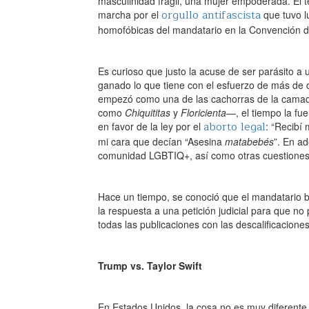
masculinidad frágil, una mujer empoderada. El t
orgullo antifascista
marcha por el
que tuvo l
homofóbicas del mandatario en la Convención 
Es curioso que justo la acuse de ser parásito a
ganado lo que tiene con el esfuerzo de más de
empezó como una de las cachorras de la camad
como
Chiquititas
y
Floricienta
—, el tiempo la fu
aborto legal
en favor de la ley por el
: “Recibí
mi cara que decían “Asesina
matabebés
”. En ad
comunidad LGBTIQ+, así como otras cuestiones de
Hace un tiempo, se conoció que el mandatario bo
la respuesta a una petición judicial para que no
todas las publicaciones con las descalificaciones
Trump vs. Taylor Swift
En Estados Unidos, la cosa no es muy diferente. T