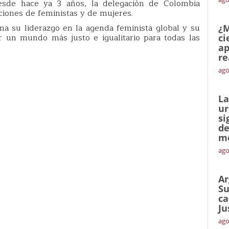
esde hace ya 3 años, la delegación de Colombia
ciones de feministas y de mujeres.
ma su liderazgo en la agenda feminista global y su
¿M
r un mundo más justo e igualitario para todas las
ci
ap
re
ago
La
ur
si
de
me
ago
Ar
Su
ca
Ju
ago