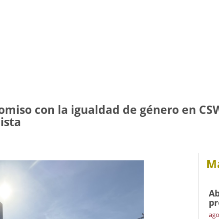
miso con la igualdad de género en CSW
ista
Má
Ab
pr
ago