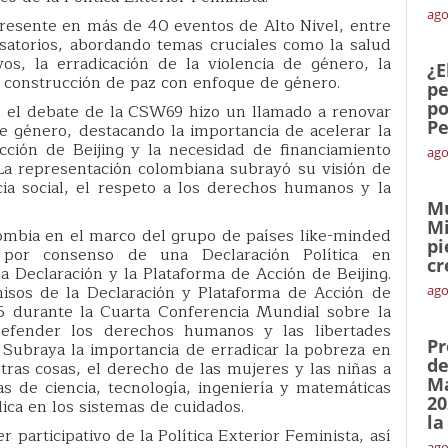
ago
resente en más de 40 eventos de Alto Nivel, entre
rsatorios, abordando temas cruciales como la salud
os, la erradicación de la violencia de género, la
¿E
la construcción de paz con enfoque de género.
pe
po
n el debate de la CSW69 hizo un llamado a renovar
Pe
e género, destacando la importancia de acelerar la
ción de Beijing y la necesidad de financiamiento
ago
 La representación colombiana subrayó su visión de
cia social, el respeto a los derechos humanos y la
Mu
Mi
ombia en el marco del grupo de países like-minded
pi
 por consenso de una Declaración Política en
cr
 Declaración y la Plataforma de Acción de Beijing.
isos de la Declaración y Plataforma de Acción de
ago
95 durante la Cuarta Conferencia Mundial sobre la
efender los derechos humanos y las libertades
Pr
 Subraya la importancia de erradicar la pobreza en
de
tras cosas, el derecho de las mujeres y las niñas a
Ma
s de ciencia, tecnología, ingeniería y matemáticas
20
ica en los sistemas de cuidados.
la
r participativo de la Política Exterior Feminista, así
ago