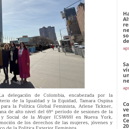
Ha
Al
re
ne
so
de
ago
Sa
ví
un
ne
ago
a delegación de Colombia, encabezada por la
terio de la Igualdad y la Equidad, Tamara Ospina
Co
para la Política Global Feminista, Arlene Tickner,
ve
ana de alto nivel del 69º período de sesiones de la
en
a y Social de la Mujer (CSW69) en Nueva York,
Ce
moción de los derechos de las mujeres, jóvenes y
20
o de la Política Exterior Feminista.