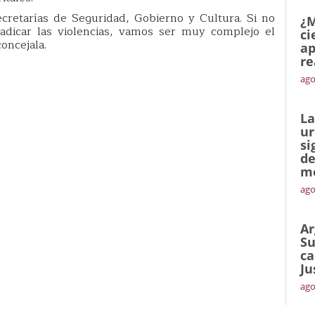
cretarías de Seguridad, Gobierno y Cultura. Si no
¿M
adicar las violencias, vamos ser muy complejo el
ci
concejala.
ap
re
ago
La
ur
si
de
me
ago
Ar
Su
ca
Ju
ago