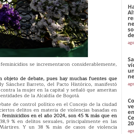
Ha
Al
re
ne
so
de
ago
Sa
 feminicidios se incrementaron considerablemente,
ví
un
ne
son objeto de debate, pues hay muchas fuentes que
y Sánchez Barreto, del Pacto Histórico, manifestó
ago
 contra la mujer en la capital y señaló que ameritan
 entidades de la Alcaldía de Bogotá.
Co
ate de control político en el Concejo de la ciudad
ve
iertos delitos en materia de violencias basadas en
en
 feminicidios en el año 2024, son 45 % más que en
Ce
8,9 % en delitos sexuales, principalmente en las
20
 Mártires. Y un 38 % más de casos de violencia
ago