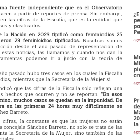
 una fuente independiente que es el Observatorio
 hacen a partir de reportes de prensa. Sin embargo,
¿E
n las cifras de la Fiscalía, que es la entidad que
pe
os y clasificarlos.
po
Pe
e la Nación en 2023 tipificó como feminicidios 25
ron 23 feminicidios tipificados.
Nosotras somos
ago
cción desde el año pasado de representación de
 estas noticias, las llamamos y cuando nos dan la
Mu
rramientas podemos ir a juicio con la teoría de
Mi
pi
ño pasado hubo tres casos en los cuales la Fiscalía
cr
dios, mientras que la Secretaría de la Mujer sí.
ago
dicó que las cifras de la Fiscalía solo reflejan una
les hechos que ocurren y no se reportan.
“En esos
mino, muchos casos se quedan en la impunidad. De
Pr
ura en las primeras 24 horas muy difícilmente se
de
hez Barreto.
Ma
20
s cifras, la constante es que las mujeres no están
la
a concejala Sánchez-Barreto, no solo se trata de las
nta la Secretaría de la Mujer, sino también de las
ago
itales.