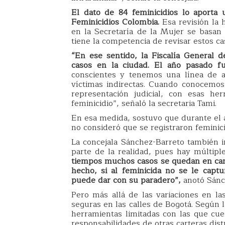
El dato de 84 feminicidios lo aporta
Feminicidios Colombia.
Esa revisión la
en la Secretaría de la Mujer se basan e
tiene la competencia de revisar estos cas
“En ese sentido, la Fiscalía General d
casos en la ciudad. El año pasado fue
conscientes y tenemos una línea de a
víctimas indirectas. Cuando conocemos
representación judicial, con esas he
feminicidio”, señaló la secretaria Tami.
En esa medida, sostuvo que durante el a
no consideró que se registraron feminici
La concejala Sánchez-Barreto también in
parte de la realidad, pues hay múltip
tiempos muchos casos se quedan en ca
hecho, si al feminicida no se le capt
puede dar con su paradero”,
anotó Sánc
Pero más allá de las variaciones en la
seguras en las calles de Bogotá. Según l
herramientas limitadas con las que cue
responsabilidades de otras carteras distr