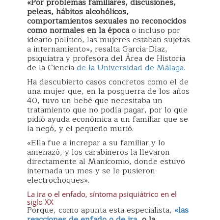
«Por problemas familiares, discusiones,
peleas, hábitos alcohólicos,
comportamientos sexuales no reconocidos
como normales en la época
o incluso por
ideario político, las mujeres estaban sujetas
a internamiento»
,
resalta García-Díaz,
psiquiatra y profesora del Área de Historia
de la Ciencia
de la Universidad de Málaga.
Ha descubierto casos concretos como el de
una mujer que, en la posguerra de los años
40, tuvo un bebé que necesitaba un
tratamiento que no podía pagar, por lo que
pidió ayuda económica a un familiar que se
la negó, y el pequeño murió.
«Ella fue a increpar a su familiar y lo
amenazó, y los carabineros la llevaron
directamente al Manicomio, donde estuvo
internada un mes y se le pusieron
electrochoques».
La ira o el enfado, síntoma psiquiátrico en el
siglo XX
Porque, como apunta esta especialista,
«las
reacciones de enfado o de ira
, o la