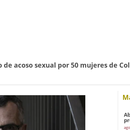
o de acoso sexual por 50 mujeres de Co
Má
Ab
pr
ago