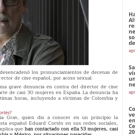
Ha
Al
re
ne
so
de
ago
Sa
a desencadenó los pronunciamientos de decenas de
ví
ector de cine español, por acoso sexual.
un
ne
na grave denuncia en contra del director de cine
arte de casi 30 mujeres en España. La denuncia ha
ago
timas horas, incluyendo a víctimas de Colombia y
Co
ortés?
ve
via Grav, quien dio a conocer en un principio la
en
asta español Eduard Cortés en sus redes sociales,
Ce
explica que
han contactado con ella 53 mujeres, casi
20
bia y México, por situaciones parecidas.