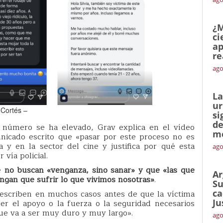
¿M
ci
ap
re
ago
La
ur
 Cortés –
si
de
l número se ha elevado, Grav explica en el vídeo
me
nicado escrito que «pasar por este proceso no es
a y en la sector del cine y justifica por qué esta
ago
vía policial.
ue
no buscan «venganza, sino sanar» y que «las que
Ar
engan que sufrir lo que vivimos nosotras»
.
Su
ca
escriben en muchos casos antes de que la víctima
Ju
er el apoyo o la fuerza o la seguridad necesarios
que va a ser muy duro y muy largo».
ago