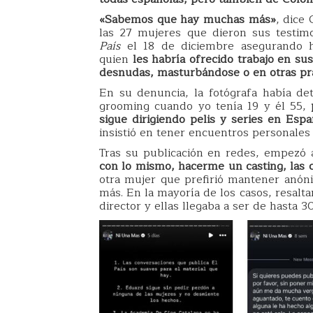
«Sabemos que hay muchas más»
, dice
las 27 mujeres que dieron sus testim
País
el 18 de diciembre asegurando h
quien
les habría ofrecido trabajo en su
desnudas, masturbándose o en otras prá
En su denuncia, la fotógrafa había d
grooming cuando yo tenía 19 y él 55,
sigue dirigiendo pelis y series en Esp
insistió en tener encuentros personales 
Tras su publicación en redes, empezó a
con lo mismo, hacerme un casting, las 
otra mujer que prefirió mantener anónim
más. En la mayoría de los casos, resalt
director y ellas llegaba a ser de hasta 3