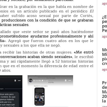
ago
 Grav en la grabación en la que habla en nombre de
onios en un artículo publicado en el periódico
El
aber sufrido acoso sexual por parte de Cortés,
¿E
s producciones con la condición de que se grabaran
pe
cticas sexuales
.
po
Pe
etallado que «este señor se pasó años haciéndome
prometiéndome ayudarme profesionalmente y ahí
ago
aña
«. Agregó que fueron cuatro años en los que le
y sexuales a los que ella se negó.
Mu
 recibir las historias de otras mujeres.
«Me entró
Mi
conversaciones acaban siendo sexuales»
, le escribió
pi
a y así rápidamente llegó a 52 historias historias
cr
an que en el momento la diferencia de edad entre el
ago
0 años.
Pr
de
Ma
20
la
ago