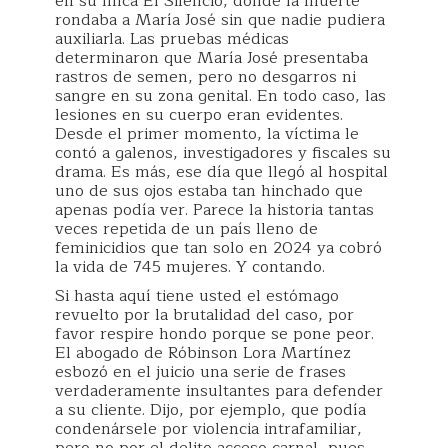
en su finca El Silencio, donde la muerte
rondaba a María José sin que nadie pudiera
auxiliarla. Las pruebas médicas
determinaron que María José presentaba
rastros de semen, pero no desgarros ni
sangre en su zona genital. En todo caso, las
lesiones en su cuerpo eran evidentes.
Desde el primer momento, la víctima le
contó a galenos, investigadores y fiscales su
drama. Es más, ese día que llegó al hospital
uno de sus ojos estaba tan hinchado que
apenas podía ver. Parece la historia tantas
veces repetida de un país lleno de
feminicidios que tan solo en 2024 ya cobró
la vida de 745 mujeres. Y contando.
Si hasta aquí tiene usted el estómago
revuelto por la brutalidad del caso, por
favor respire hondo porque se pone peor.
El abogado de Róbinson Lora Martínez
esbozó en el juicio una serie de frases
verdaderamente insultantes para defender
a su cliente. Dijo, por ejemplo, que podía
condenársele por violencia intrafamiliar,
pero no por el delito acceso carnal, pues