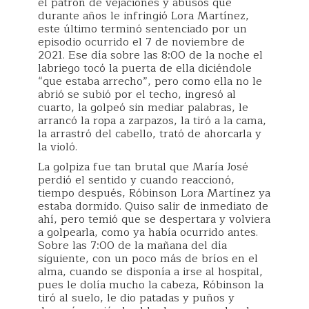
el patrón de vejaciones y abusos que
durante años le infringió Lora Martínez,
este último terminó sentenciado por un
episodio ocurrido el 7 de noviembre de
2021. Ese día sobre las 8:00 de la noche el
labriego tocó la puerta de ella diciéndole
“que estaba arrecho”, pero como ella no le
abrió se subió por el techo, ingresó al
cuarto, la golpeó sin mediar palabras, le
arrancó la ropa a zarpazos, la tiró a la cama,
la arrastró del cabello, trató de ahorcarla y
la violó.
La golpiza fue tan brutal que María José
perdió el sentido y cuando reaccionó,
tiempo después, Róbinson Lora Martínez ya
estaba dormido. Quiso salir de inmediato de
ahí, pero temió que se despertara y volviera
a golpearla, como ya había ocurrido antes.
Sobre las 7:00 de la mañana del día
siguiente, con un poco más de bríos en el
alma, cuando se disponía a irse al hospital,
pues le dolía mucho la cabeza, Róbinson la
tiró al suelo, le dio patadas y puños y