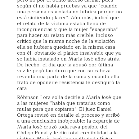
según él no había pruebas ya que “cuando
una persona es violada no lubrica porque no
está sintiendo placer”. Aún más, indicó que
el relato de la víctima estaba lleno de
incongruencias y que la mujer “exageraba”
para hacer su relato más creíble. Incluso
criticó que la misma noche de la violación
ella se hubiera quedado en la misma casa
con él, obviando el pánico insalvable que ya
se había instalado en María José años atrás.
De hecho, el día que la abusó por última
vez le pegó tan duro que con su cabeza
reventó una parte de la cama y cuando ella
trató de oponerle resistencia le desfiguró la
cara.
Róbinson Lora solía decirle a María José que
a las mujeres “había que tratarlas como
mulas para que copiaran”. El juez Daniel
Ortega revisó en detalle el proceso y arribó
a una conclusión inobjetable: la expareja de
María José cruzó toda raya posible del
Código Penal y le dio total credibilidad a la
víctima. María José fue maltratada física,