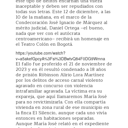
este tipo de delitos encarnan una vileza
inaceptable y deben ser repudiados con
todas sus letras. Este 12 de diciembre, a las
10 de la mañana, en el marco de la
Condecoración José Ignacio de Márquez al
mérito judicial, Daniel Ortega –el bueno,
nada que ver con el autócrata
centroamericano– recibirá un homenaje en
el Teatro Colón en Bogotá.
https://youtube.com/watch?
v=a5akefGpcyA%3Fsi%3DBwtvQ84F0DG9Wmna
El fallo fue proferido el 21 de noviembre de
2023 y en él resultó condenado a 18 años
de prisión Róbinson Alirio Lora Martínez
por los delitos de acceso carnal violento
agravado en concurso con violencia
intrafamiliar agravada. La víctima era su
expareja, que aquí llamaremos María José
para no revictimizarla. Con ella compartía
vivienda en zona rural de ese municipio en
la finca El Silencio, aunque cada uno vivía
entonces en habitaciones separadas.
Aunque María José relató en el expediente