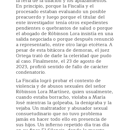
la feria de la dilación y los aplazamientos.
En principio, porque la Fiscalía y el
procesado estaban evaluando un posible
preacuerdo y luego porque el titular del
ente investigador tenía otros expedientes
pendientes o quebrantos de salud o porque
el abogado de Róbinson Lora insistía en una
salida negociada o porque después renunció
a representarlo, entre otro largo etcétera. A
pesar de esta bitácora de demoras, el juez
Ortega trató de darle la celeridad que pudo
al caso. Finalmente, el 23 de agosto de
2023, profirió sentido de fallo de carácter
condenatorio.
La Fiscalía logró probar el contexto de
violencia y de abusos sexuales del señor
Róbinson Lora Martínez, quien usualmente,
cuando estaba borracho, violaba a María
José mientras la golpeaba, la denigraba y la
vejaba. Un maltratador y abusador sexual
consuetudinario que no tuvo problema
jamás en hacer todo ello en presencia de
sus hijos. Un infierno repetido día tras día