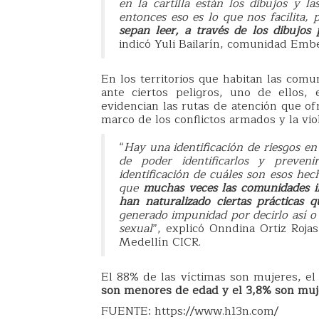
en la cartilla están los dibujos y l
entonces eso es lo que nos facilita,
sepan leer, a través de los dibujos
indicó Yuli Bailarín, comunidad Embe
En los territorios que habitan las com
ante ciertos peligros, uno de ellos, 
evidencian las rutas de atención que of
marco de los conflictos armados y la vio
“
Hay una identificación de riesgos en
de poder identificarlos y preven
identificación de cuáles son esos hec
que
muchas veces las comunidades i
han naturalizado ciertas prácticas q
generado impunidad por decirlo así o 
sexual
”, explicó Onndina Ortiz Rojas
Medellín CICR.
El 88% de las víctimas son mujeres, e
son menores de edad y el 3,8% son muj
FUENTE: https://www.h13n.com/