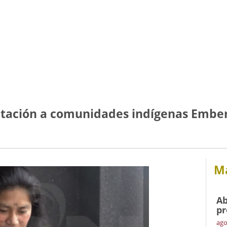
entación a comunidades indígenas Ember
Má
Ab
pr
ago