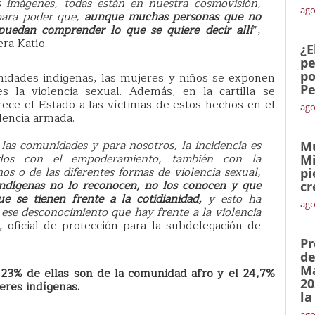
as imágenes, todas están en nuestra cosmovisión,
ago
 para poder que,
aunque muchas personas que no
 puedan comprender lo que se quiere decir allí
”,
ra Katío.
¿E
pe
po
unidades indigenas, las mujeres y niños se exponen
Pe
es la violencia sexual. Además, en la cartilla se
rece el Estado a las víctimas de estos hechos en el
ago
lencia armada.
 las comunidades y para nosotros, la incidencia es
Mu
irlos con el empoderamiento, también con la
Mi
hos o de las diferentes formas de violencia sexual,
pi
ndígenas no lo reconocen, no los conocen y que
cr
ue se tienen frente a la cotidianidad,
y esto ha
ago
ese desconocimiento que hay frente a la violencia
, oficial de protección para la subdelegación de
Pr
de
Ma
l
23% de ellas son de la comunidad afro y el 24,7%
20
eres indígenas.
la
ago