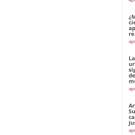
¿M
ci
ap
re
ago
La
ur
si
de
me
ago
Ar
Su
ca
Ju
ago