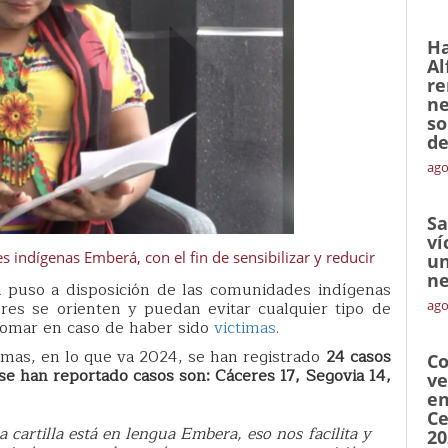
Ha
Al
re
ne
so
de
ago
Sa
ví
s indígenas Emberá, con el fin de sensibilizar y reducir
un
ne
a puso a disposición de las comunidades indígenas
res se orienten y puedan evitar cualquier tipo de
ago
 tomar en caso de haber sido
victimas
.
imas, en lo que va 2024, se han registrado
24 casos
Co
se han reportado casos son: Cáceres 17, Segovia 14,
ve
en
Ce
a cartilla está en lengua Embera, eso nos facilita y
20